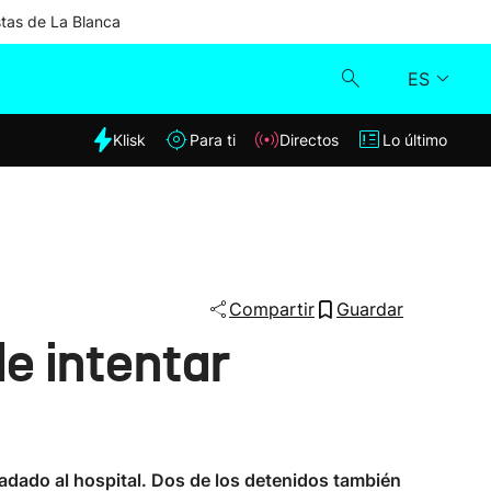
stas de La Blanca
ES
dia
Klisk
Para ti
Directos
Lo último
Klisk
Directos
Para ti
Compartir
Guardar
e intentar
Lo último
ladado al hospital. Dos de los detenidos también