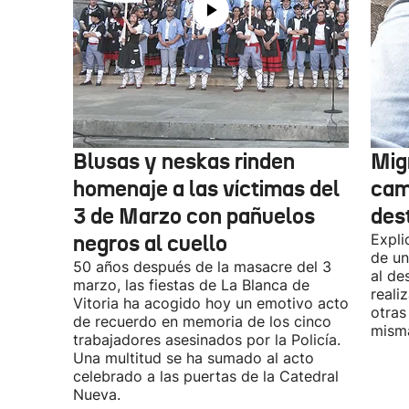
Blusas y neskas rinden
Mig
homenaje a las víctimas del
cam
3 de Marzo con pañuelos
des
negros al cuello
Expli
de un
50 años después de la masacre del 3
al de
marzo, las fiestas de La Blanca de
reali
Vitoria ha acogido hoy un emotivo acto
otras
de recuerdo en memoria de los cinco
misma
trabajadores asesinados por la Policía.
Una multitud se ha sumado al acto
celebrado a las puertas de la Catedral
Nueva.