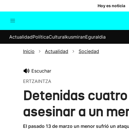
Hoy es noticia
Actualidad
Política
Cul
Actualidad
Política
Cultura
Ikusmiran
Eguraldia
Sociedad
Elecciones
Economía
Inicio
Actualidad
Sociedad
Internacional
Escuchar
ERTZAINTZA
Detenidas cuatro
asesinar a un me
El pasado 13 de marzo un menor sufrió un ataque