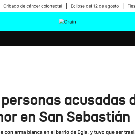
|
|
Cribado de cáncer colorrectal
Eclipse del 12 de agosto
Fie
tura
Ikusmiran
Egural
Salud
Tecnología
 personas acusadas d
nor en San Sebastián
 con arma blanca en el barrio de Egia, y tuvo que ser tras