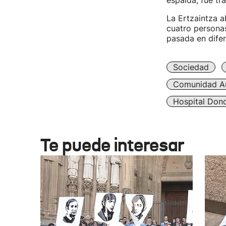
espalda, fue tr
La Ertzaintza a
cuatro personas
pasada en dife
Sociedad
Comunidad A
Hospital Dono
Te puede interesar