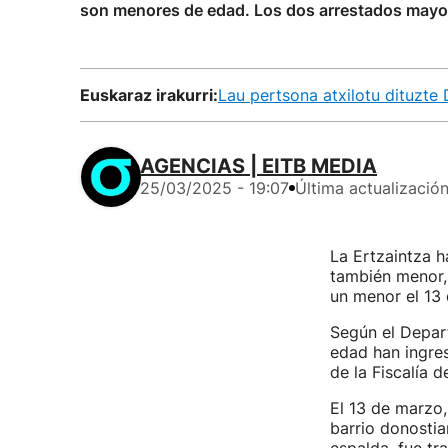
son menores de edad. Los dos arrestados mayor
Euskaraz irakurri:
Lau pertsona atxilotu dituzte 
AGENCIAS | EITB MEDIA
25/03/2025 - 19:07
Última actualizació
La Ertzaintza h
también menor, 
un menor el 13
Según el Depar
edad han ingres
de la Fiscalía 
El 13 de marzo,
barrio donostia