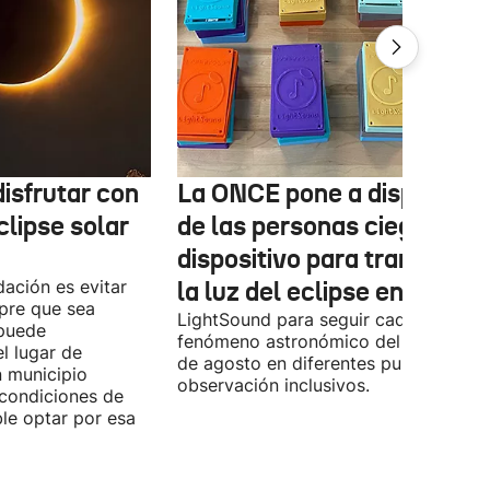
isfrutar con
La ONCE pone a disposició
clipse solar
de las personas ciegas un
dispositivo para transform
ación es evitar
la luz del eclipse en sonido
mpre que sea
LightSound para seguir cada fase del
 puede
fenómeno astronómico del próximo 1
l lugar de
de agosto en diferentes puntos de
n municipio
observación inclusivos.
condiciones de
ible optar por esa