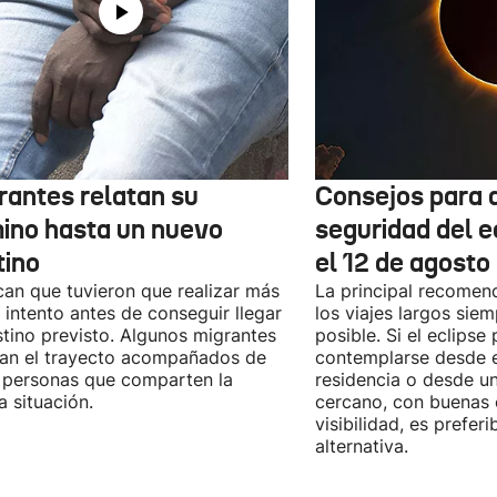
rantes relatan su
Consejos para d
ino hasta un nuevo
seguridad del e
tino
el 12 de agosto
can que tuvieron que realizar más
La principal recomend
 intento antes de conseguir llegar
los viajes largos sie
stino previsto. Algunos migrantes
posible. Si el eclipse
zan el trayecto acompañados de
contemplarse desde e
 personas que comparten la
residencia o desde u
 situación.
cercano, con buenas 
visibilidad, es prefer
alternativa.