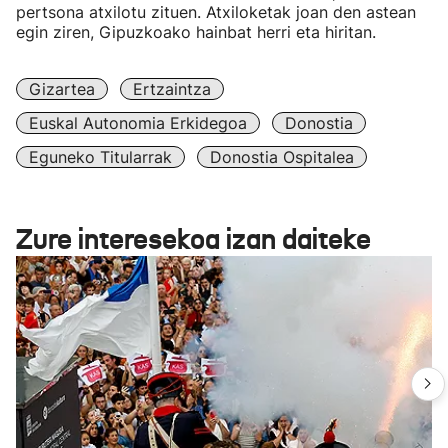
pertsona atxilotu zituen. Atxiloketak joan den astean
egin ziren, Gipuzkoako hainbat herri eta hiritan.
Gizartea
Ertzaintza
Euskal Autonomia Erkidegoa
Donostia
Eguneko Titularrak
Donostia Ospitalea
Zure interesekoa izan daiteke