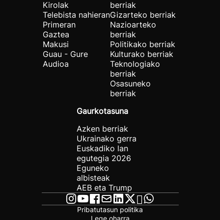
Kirolak
berriak
Telebista nahieran
Gizarteko berriak
Primeran
Nazioarteko
Gaztea
berriak
Makusi
Politikako berriak
Guau - Gure
Kulturako berriak
Audioa
Teknologiako
berriak
Osasuneko
berriak
Gaurkotasuna
Azken berriak
Ukrainako gerra
Euskadiko lan
egutegia 2026
Eguneko
albisteak
AEB eta Trump
Pribatutasun politika
Lege oharra