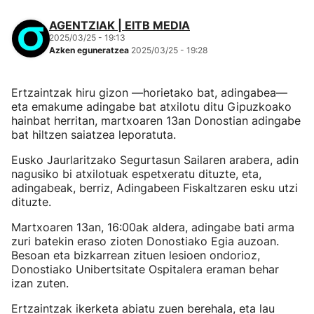
AGENTZIAK | EITB MEDIA
2025/03/25 - 19:13
Azken eguneratzea
2025/03/25 - 19:28
Ertzaintzak hiru gizon —horietako bat, adingabea—
eta emakume adingabe bat atxilotu ditu Gipuzkoako
hainbat herritan, martxoaren 13an Donostian adingabe
bat hiltzen saiatzea leporatuta.
Eusko Jaurlaritzako Segurtasun Sailaren arabera, adin
nagusiko bi atxilotuak espetxeratu dituzte, eta,
adingabeak, berriz, Adingabeen Fiskaltzaren esku utzi
dituzte.
Martxoaren 13an, 16:00ak aldera, adingabe bati arma
zuri batekin eraso zioten Donostiako Egia auzoan.
Besoan eta bizkarrean zituen lesioen ondorioz,
Donostiako Unibertsitate Ospitalera eraman behar
izan zuten.
Ertzaintzak ikerketa abiatu zuen berehala, eta lau