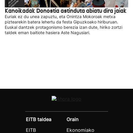
Kanoikadak Donostia astinduta abiatu dira jaiak
Euriak ez du unea zapuztu, eta Onintza Mokoroak metxa
piztearekin batera lehertu da festa Gipuzkoako hiriburuan.
Euskal dantzek protagonismo berezia izan dute, hiriko zortzi
taldek eman baitiote hasiera Aste Nagusiari.
EITB taldea
Orain
EITB
Ekonomiako