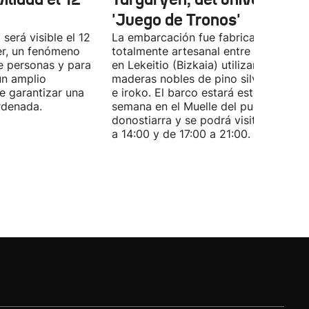
'Juego de Tronos'
 será visible el 12
La embarcación fue fabricada de for
er, un fenómeno
totalmente artesanal entre 1980 y 19
e personas y para
en Lekeitio (Bizkaia) utilizando
un amplio
maderas nobles de pino silvestre, rob
de garantizar una
e iroko. El barco estará este fin de
rdenada.
semana en el Muelle del puerto
donostiarra y se podrá visitar de 11:0
a 14:00 y de 17:00 a 21:00.