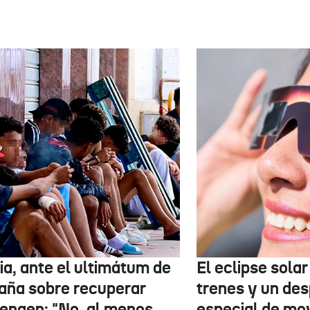
ia, ante el ultimátum de
El eclipse sola
aña sobre recuperar
trenes y un des
engen: "No, al menos
especial de mov