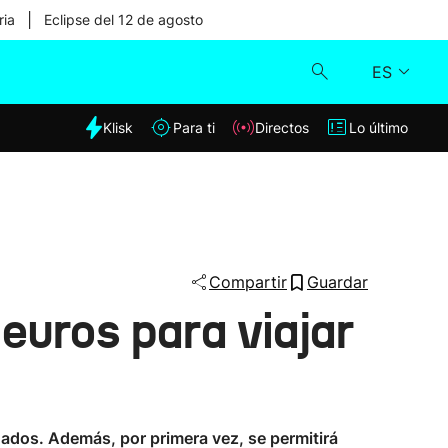
|
ria
Eclipse del 12 de agosto
ES
dia
Klisk
Para ti
Directos
Lo último
Klisk
Directos
Para ti
Compartir
Guardar
euros para viajar
Lo último
onados. Además, por primera vez, se permitirá