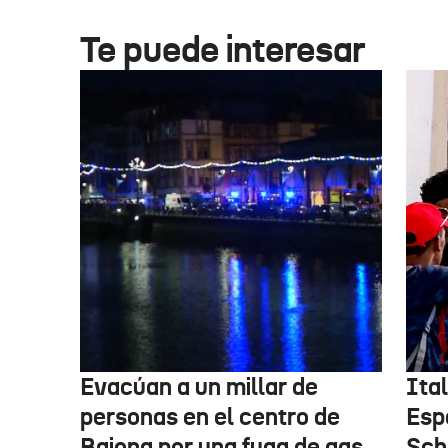
Te puede interesar
Evacúan a un millar de
Ital
personas en el centro de
Esp
Baiona por una fuga de gas
Sch