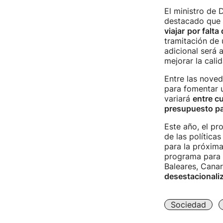
El ministro de
destacado que 
viajar
por falta
tramitación de 
adicional será 
mejorar la cali
Entre las noved
para fomentar u
variará
entre cu
presupuesto pa
Este año, el p
de las política
para la próxim
programa para e
Baleares, Canar
desestacionaliz
Sociedad