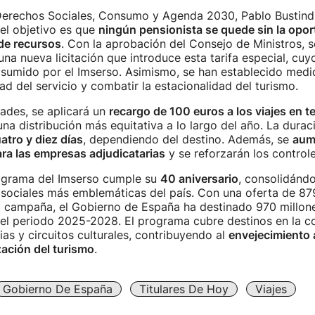
 Derechos Sociales, Consumo y Agenda 2030, Pablo Bustind
el objetivo es que
ningún pensionista se quede sin la opo
 de recursos
. Con la aprobación del Consejo de Ministros, se
una nueva licitación que introduce esta tarifa especial, cuy
asumido por el Imserso. Asimismo, se han establecido medi
dad del servicio y combatir la estacionalidad del turismo.
ades, se aplicará un
recargo de 100 euros a los viajes en 
na distribución más equitativa a lo largo del año. La duraci
atro y diez días
, dependiendo del destino. Además, se
aum
ra las empresas adjudicatarias
y se reforzarán los controle
rograma del Imserso cumple su
40 aniversario
, consolidánd
s sociales más emblemáticas del país. Con una oferta de 87
a campaña, el Gobierno de España ha destinado 970 millone
l periodo 2025-2028. El programa cubre destinos en la co
ias y circuitos culturales, contribuyendo al
envejecimiento 
ación del turismo
.
Gobierno De España
Titulares De Hoy
Viajes