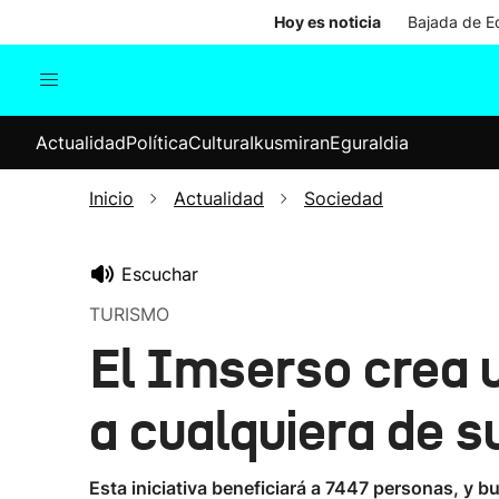
Hoy es noticia
Bajada de Ed
Actualidad
Política
Cul
Actualidad
Política
Cultura
Ikusmiran
Eguraldia
Sociedad
Elecciones
Economía
Inicio
Actualidad
Sociedad
Internacional
Escuchar
TURISMO
El Imserso crea u
a cualquiera de s
Esta iniciativa beneficiará a 7447 personas, y b