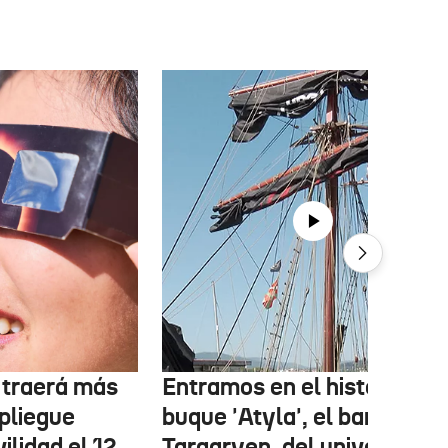
r traerá más
Entramos en el histórico
pliegue
buque 'Atyla', el barco
ilidad el 12
Targaryen, del universo de