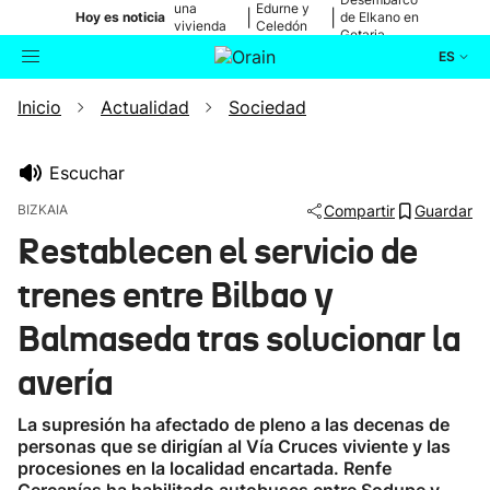
una
Edurne y
|
|
Hoy es noticia
de Elkano en
vivienda
Celedón
Getaria
de Bilbao
Txiki
ES
Inicio
Actualidad
Sociedad
Actualidad
Buscador
Política
Escuchar
BIZKAIA
Compartir
Guardar
Cultura
Restablecen el servicio de
trenes entre Bilbao y
Ikusmiran
Balmaseda tras solucionar la
Eguraldia
avería
La supresión ha afectado de pleno a las decenas de
personas que se dirigían al Vía Cruces viviente y las
procesiones en la localidad encartada. Renfe