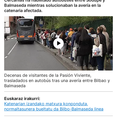
Cercanías ha habilitado autobuses entre Sodupe y
Balmaseda mientras solucionaban la avería en la
catenaria afectada.
Decenas de visitantes de la Pasión Viviente,
trasladados en autobús tras una avería entre Bilbao y
Balmaseda
Euskaraz irakurri:
Katenarian izandako matxura konponduta,
normaltasunera bueltatu da Bilbo-Balmaseda linea