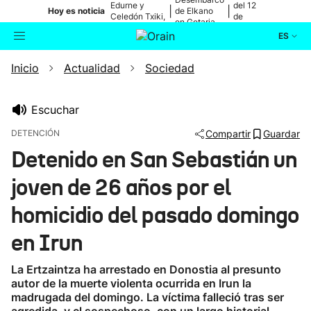
Edurne y
del 12
|
|
Hoy es noticia
de Elkano
Celedón Txiki,
de
en Getaria
en directo
agosto
ES
Inicio
Actualidad
Sociedad
Actualidad
Buscador
Política
Escuchar
DETENCIÓN
Compartir
Guardar
Cultura
Detenido en San Sebastián un
joven de 26 años por el
Ikusmiran
homicidio del pasado domingo
Eguraldia
en Irun
La Ertzaintza ha arrestado en Donostia al presunto
autor de la muerte violenta ocurrida en Irun la
madrugada del domingo. La víctima falleció tras ser