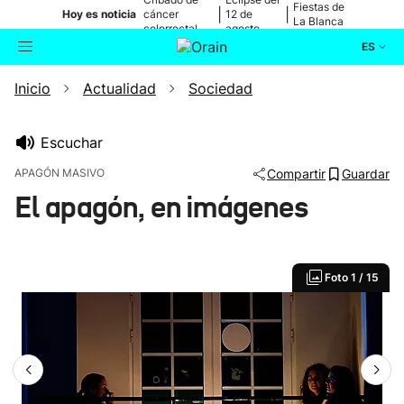
Fiestas de
|
|
Hoy es noticia
cáncer
12 de
La Blanca
colorrectal
agosto
ES
Inicio
Actualidad
Sociedad
Actualidad
Buscador
Política
Escuchar
APAGÓN MASIVO
Compartir
Guardar
Cultura
El apagón, en imágenes
Ikusmiran
Foto
1 / 15
Eguraldia