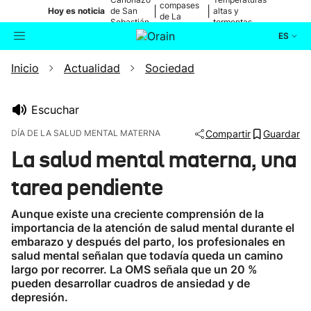
compases
|
|
Hoy es noticia
de San
altas y
de La
Sebastián
tormentas
Blanca
ES
Inicio
Actualidad
Sociedad
Actualidad
Buscador
Política
Escuchar
DÍA DE LA SALUD MENTAL MATERNA
Compartir
Guardar
Cultura
La salud mental materna, una
tarea pendiente
Ikusmiran
Aunque existe una creciente comprensión de la
Eguraldia
importancia de la atención de salud mental durante el
embarazo y después del parto, los profesionales en
salud mental señalan que todavía queda un camino
largo por recorrer. La OMS señala que un 20 %
pueden desarrollar cuadros de ansiedad y de
depresión.