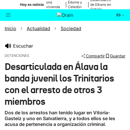
una
Edurne y
|
|
Hoy es noticia
de Elkano en
vivienda
Celedón
Getaria
de Bilbao
Txiki
ES
Inicio
Actualidad
Sociedad
Actualidad
Buscador
Política
Escuchar
DETENCIONES
Compartir
Guardar
Cultura
Desarticulada en Álava la
banda juvenil los Trinitarios
Ikusmiran
con el arresto de otros 3
Eguraldia
miembros
Dos de los arrestos han tenido lugar en Vitoria-
Gasteiz y uno en Salvatierra, y a todos ellos se les
acusa de pertenencia a organización criminal.