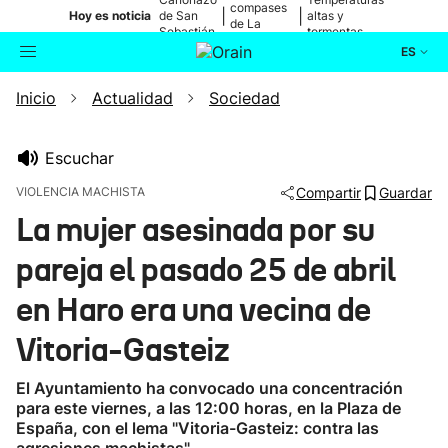
compases
|
|
Hoy es noticia
de San
altas y
de La
Sebastián
tormentas
Blanca
ES
Inicio
Actualidad
Sociedad
Actualidad
Buscador
Política
Escuchar
VIOLENCIA MACHISTA
Compartir
Guardar
Cultura
La mujer asesinada por su
pareja el pasado 25 de abril
Ikusmiran
en Haro era una vecina de
Eguraldia
Vitoria-Gasteiz
El Ayuntamiento ha convocado una concentración
para este viernes, a las 12:00 horas, en la Plaza de
España, con el lema "Vitoria-Gasteiz: contra las