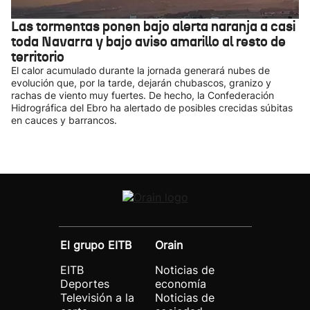
Las tormentas ponen bajo alerta naranja a casi
toda Navarra y bajo aviso amarillo al resto de
territorio
El calor acumulado durante la jornada generará nubes de
evolución que, por la tarde, dejarán chubascos, granizo y
rachas de viento muy fuertes. De hecho, la Confederación
Hidrográfica del Ebro ha alertado de posibles crecidas súbitas
en cauces y barrancos.
El grupo EITB
Orain
EITB
Noticias de
Deportes
economía
Televisión a la
Noticias de