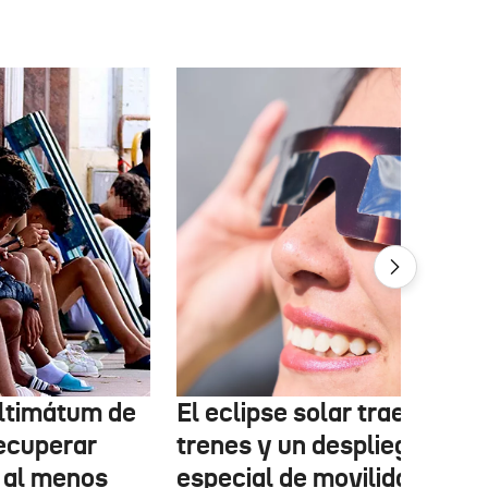
 ultimátum de
El eclipse solar traerá más
ecuperar
trenes y un despliegue
 al menos
especial de movilidad el 12