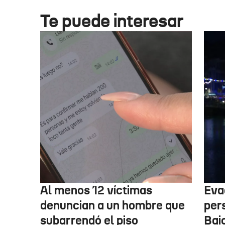
Te puede interesar
Al menos 12 víctimas
Eva
denuncian a un hombre que
per
subarrendó el piso
Bai