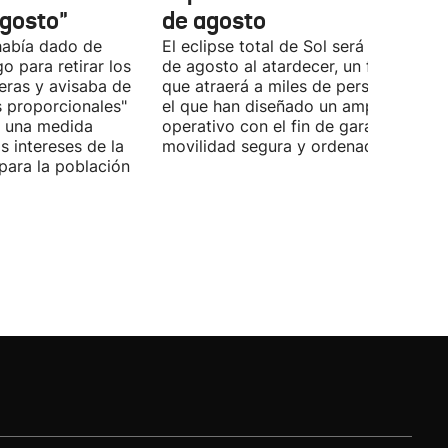
agosto"
de agosto
 había dado de
El eclipse total de Sol será visible el 
o para retirar los
de agosto al atardecer, un fenómeno
teras y avisaba de
que atraerá a miles de personas y pa
 proporcionales"
el que han diseñado un amplio
a una medida
operativo con el fin de garantizar una
os intereses de la
movilidad segura y ordenada.
 para la población