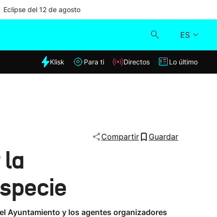
Eclipse del 12 de agosto
ES
dia
Klisk
Para ti
Directos
Lo último
Klisk
Directos
Para ti
Compartir
Guardar
 la
Lo último
especie
 el Ayuntamiento y los agentes organizadores