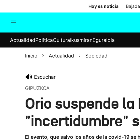
Hoy es noticia
Bajada
Actualidad
Política
Cul
Actualidad
Política
Cultura
Ikusmiran
Eguraldia
Sociedad
Elecciones
Economía
Inicio
Actualidad
Sociedad
Internacional
Escuchar
GIPUZKOA
Orio suspende la 
"incertidumbre" s
El evento, que salvo los años de la covid-19 s