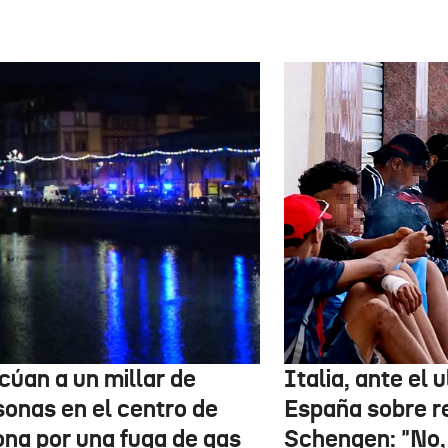
cúan a un millar de
Italia, ante el
sonas en el centro de
España sobre r
ona por una fuga de gas
Schengen: "No,