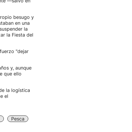
ente —salvo en
 propio besugo y
estaban en una
 suspender la
r la Fiesta del
fuerzo "dejar
años y, aunque
e que ello
 la logística
e el
Pesca