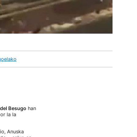
goelako
 del Besugo
han
r la la
io, Anuska