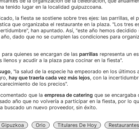
entantes de la organización de la celebración, que anualm
 tenido lugar en la localidad guipuzcoana.
ado, la fiesta se sostiene sobre tres ejes: las parrillas, el
stica que organizaba el restaurante en la plaza. "Los tres 
certidumbre", han apuntado. Así, "este año hemos decidido
 año, dado que no se cumplen las condiciones para organiza
, para quienes se encargan de las
parrillas
representa un es
 llenos y acudir a la plaza para cocinar en la fiesta".
sugo
, "la salud de la especie ha empeorado en los últimos 
gro,
hay que traerla cada vez más lejos
, con la incertidumbr
ncarecimiento de los precios".
n comentado que la
empresa de catering
que se encargaba de
ado año que no volvería a participar en la fiesta, por lo qu
a buscado un nuevo proveedor, sin éxito.
Gipuzkoa
Orio
Titulares De Hoy
Restaurantes