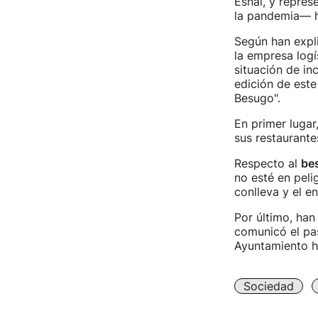
Esnal, y repres
la pandemia— ha
Según han explic
la empresa logí
situación de in
edición de este
Besugo".
En primer lugar
sus restaurantes
Respecto al
be
no esté en peli
conlleva y el e
Por último, ha
comunicó el pas
Ayuntamiento h
Sociedad