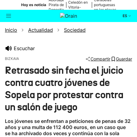
Celedón en
|
|
Hoy es noticia
Pirata de
portuguesas
Vitoria-
Donostia
en las playas
Gasteiz
ES
Inicio
Actualidad
Sociedad
Actualidad
Buscador
Política
Escuchar
BIZKAIA
Compartir
Guardar
Cultura
Retrasado sin fecha el juicio
contra cuatro jóvenes de
Ikusmiran
Sopela por protestar contra
Eguraldia
un salón de juego
Los jóvenes se enfrentan a peticiones de penas de 32
años y una multa de 112 400 euros, en un caso que
se ha archivado dos veces y continúa con la sola