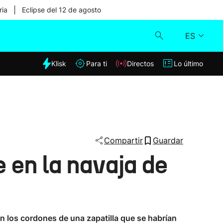
|
ria
Eclipse del 12 de agosto
ES
dia
Klisk
Para ti
Directos
Lo último
Klisk
Directos
Para ti
Compartir
Guardar
 en la navaja de
Lo último
n los cordones de una zapatilla que se habrían