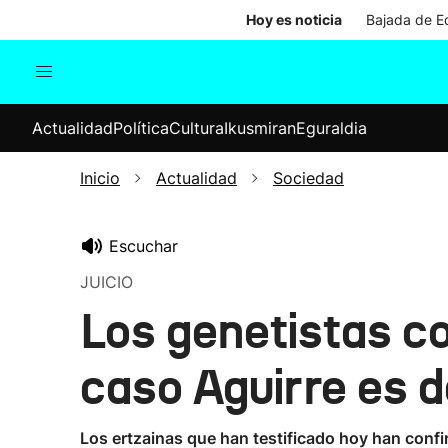
Hoy es noticia
Bajada de Ed
Actualidad
Política
Cul
Actualidad
Política
Cultura
Ikusmiran
Eguraldia
Sociedad
Elecciones
Economía
Inicio
Actualidad
Sociedad
Internacional
Escuchar
JUICIO
Los genetistas co
caso Aguirre es d
Los ertzainas que han testificado hoy han conf