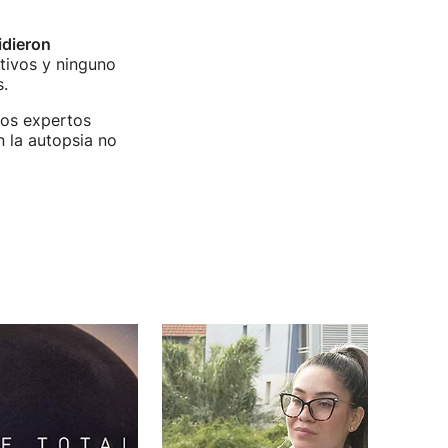
idieron
tivos y ninguno
.
ios expertos
n la autopsia no