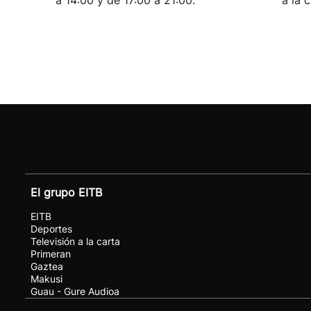
a 14:00 y de 17:00 a 21:00.
a la 
El grupo EITB
EITB
Deportes
Televisión a la carta
Primeran
Gaztea
Makusi
Guau - Gure Audioa