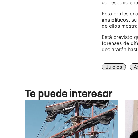
correspondiente
Esta profesiona
ansiolíticos
, s
de ellos mostra
Está previsto q
forenses de dif
declararán hasta
Juicios
A
Te puede interesar