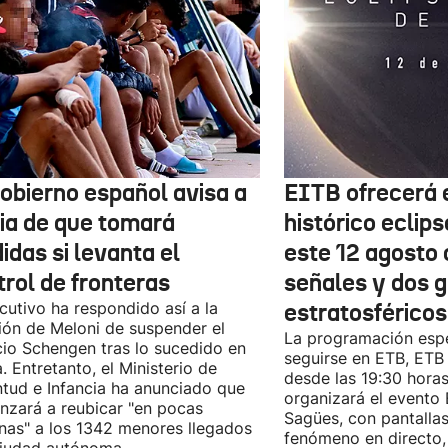
Gobierno español avisa a
EITB ofrecerá e
lia de que tomará
histórico eclips
idas si levanta el
este 12 agosto 
trol de fronteras
señales y dos 
ecutivo ha respondido así a la
estratosféricos
ión de Meloni de suspender el
La programación espe
io Schengen tras lo sucedido en
seguirse en ETB, ET
. Entretanto, el Ministerio de
desde las 19:30 hora
tud e Infancia ha anunciado que
organizará el evento
zará a reubicar "en pocas
Sagües, con pantallas
as" a los 1342 menores llegados
fenómeno en directo,