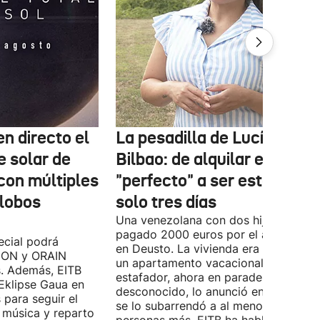
n directo el
La pesadilla de Lucía en
e solar de
Bilbao: de alquilar el piso
con múltiples
"perfecto" a ser estafada e
globos
solo tres días
Una venezolana con dos hijos ha
pagado 2000 euros por el alquiler pi
cial podrá
en Deusto. La vivienda era en realida
B ON y ORAIN
un apartamento vacacional. El
s. Además, EITB
estafador, ahora en paradero
 Eklipse Gaua en
desconocido, lo anunció en Idealista 
 para seguir el
se lo subarrendó a al menos nueve
 música y reparto