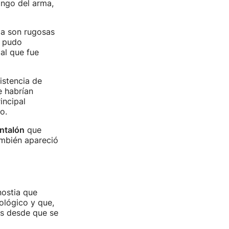
ango del arma,
ja son rugosas
e pudo
al que fue
istencia de
 habrían
incipal
o.
ntalón
que
ambién apareció
ostia que
ológico y que,
as desde que se