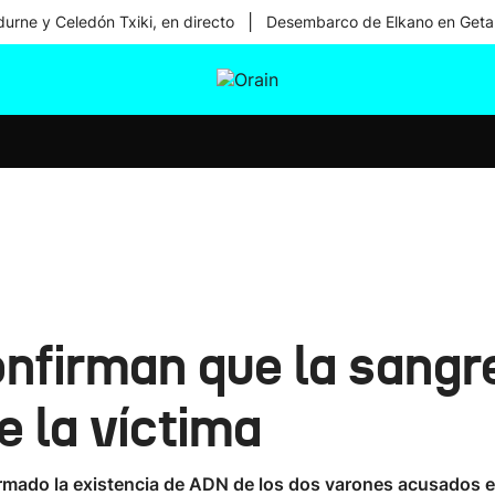
|
urne y Celedón Txiki, en directo
Desembarco de Elkano en Geta
tura
Ikusmiran
Egural
Salud
Tecnología
nfirman que la sangre
e la víctima
irmado la existencia de ADN de los dos varones acusados e