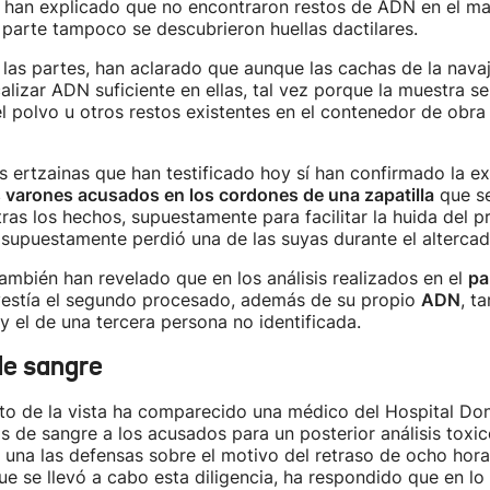
n, han explicado que no encontraron restos de ADN en el m
parte tampoco se descubrieron huellas dactilares.
las partes, han aclarado que aunque las cachas de la nava
alizar ADN suficiente en ellas, tal vez porque la muestra s
el polvo u otros restos existentes en el contenedor de obra 
s ertzainas que han testificado hoy sí han confirmado la ex
 varones acusados en los cordones de una zapatilla
que se
ras los hechos, supuestamente para facilitar la huida del pr
supuestamente perdió una de las suyas durante el altercad
también han revelado que en los análisis realizados en el
pa
vestía el segundo procesado, además de su propio
ADN
, t
y el de una tercera persona no identificada.
e sangre
o de la vista ha comparecido una médico del Hospital Don
s de sangre a los acusados para un posterior análisis toxic
 una las defensas sobre el motivo del retraso de ocho hor
que se llevó a cabo esta diligencia, ha respondido que en lo