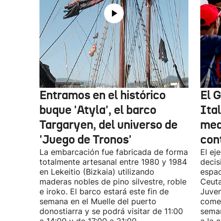
Entramos en el histórico
El 
buque 'Atyla', el barco
Ita
Targaryen, del universo de
med
'Juego de Tronos'
con
La embarcación fue fabricada de forma
El ej
totalmente artesanal entre 1980 y 1984
decis
en Lekeitio (Bizkaia) utilizando
espac
maderas nobles de pino silvestre, roble
Ceuta
e iroko. El barco estará este fin de
Juven
semana en el Muelle del puerto
comen
donostiarra y se podrá visitar de 11:00
seman