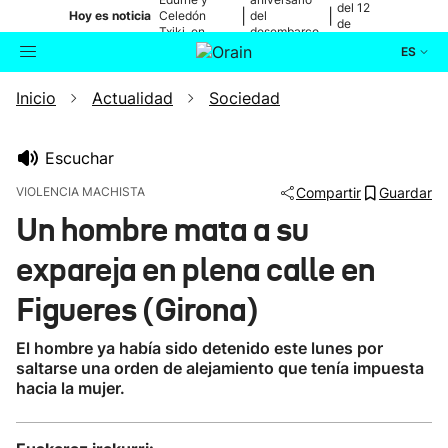
del 12
|
|
Hoy es noticia
Celedón
del
de
Txiki, en
desembarco
agosto
directo
de Elkano
ES
Inicio
Actualidad
Sociedad
Actualidad
Buscador
Política
Escuchar
VIOLENCIA MACHISTA
Compartir
Guardar
Cultura
Un hombre mata a su
expareja en plena calle en
Ikusmiran
Figueres (Girona)
Eguraldia
El hombre ya había sido detenido este lunes por
saltarse una orden de alejamiento que tenía impuesta
hacia la mujer.