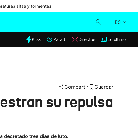
aturas altas y tormentas
ES
dia
Klisk
Para ti
Directos
Lo último
Klisk
Directos
Para ti
Compartir
Guardar
estran su repulsa
Lo último
a decretado tres días de luto.