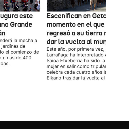
augura este
Escenifican en Getaria el
ana Grande
momento en el que Elkano
án
regresó a su tierra natal tr
enderá la mecha a
dar la vuelta al mundo
 jardines de
Este año, por primera vez, Mikel
do el comienzo de
Larrañaga ha interpretado a Elkano, y
con más de 400
Saioa Etxeberria ha sido la primera
adas.
mujer en salir como tripulante. Getari
celebra cada cuatro años la llegada 
Elkano tras dar la vuelta al mundo.