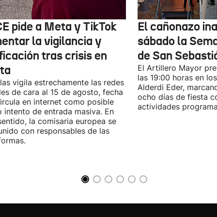
CE pide a Meta y TikTok
El cañonazo in
ntar la vigilancia y
sábado la Sem
ficación tras crisis en
de San Sebasti
ta
El Artillero Mayor pr
las 19:00 horas en los
las vigila estrechamente las redes
Alderdi Eder, marcan
les de cara al 15 de agosto, fecha
ocho días de fiesta 
ircula en internet como posible
actividades program
 intento de entrada masiva. En
sentido, la comisaria europea se
unido con responsables de las
formas.