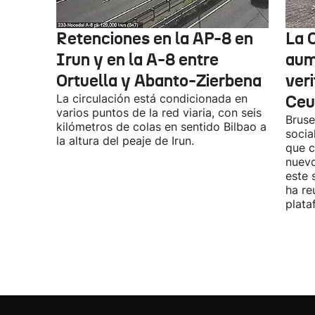
Retenciones en la AP-8 en
La 
Irun y en la A-8 entre
aume
Ortuella y Abanto-Zierbena
veri
La circulación está condicionada en
Ceu
varios puntos de la red viaria, con seis
Bruse
kilómetros de colas en sentido Bilbao a
socia
la altura del peaje de Irun.
que c
nuevo
este 
ha re
plata