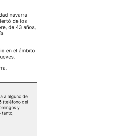
idad navarra
lertó de los
re, de 43 años,
ía
io
en el ámbito
 jueves.
rra.
ma a alguno de
6
(teléfono del
domingos y
 tanto,