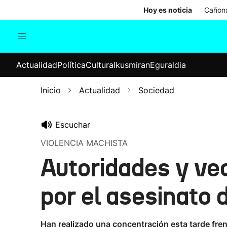
Hoy es noticia
Cañona
Actualidad
Política
Cul
Actualidad
Política
Cultura
Ikusmiran
Eguraldia
Sociedad
Elecciones
Economía
Inicio
Actualidad
Sociedad
Internacional
Escuchar
VIOLENCIA MACHISTA
Autoridades y ve
por el asesinato 
Han realizado una concentración esta tarde frent