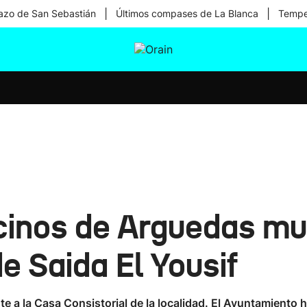
|
|
zo de San Sebastián
Últimos compases de La Blanca
Temper
tura
Ikusmiran
Egural
Salud
Tecnología
cinos de Arguedas mu
de Saida El Yousif
e a la Casa Consistorial de la localidad. El Ayuntamiento h