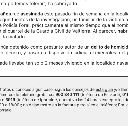
 no podemos tolerar", ha subrayado.
 años
fue
asesinada
este pasado fin de semana en la local
Según fuentes de la investigación, un familiar de la víctima a
a Policía Foral, prácticamente al mismo tiempo que el homb
el cuartel de la Guardia Civil de Valtierra. Al parecer,
habr
erla matado.
inúa detenido como presunto autor de un
delito de homicid
de género, y pasará a disposición judicial el miércoles o el
ada llevaba tan solo 2 meses viviendo en la localidad nava
 tratos o conoces algún caso, sigue los consejos de
esta guía
y/o lla
números de teléfono gratuitos:
900 840 111
(teléfono de Euskadi),
01
) o
3919
(teléfono de Iparralde, operativo las 24 horas excepto los 
0 a 18:00); no dejan rastro en la factura pero sí en el teléfono; Por lo
rrarlo.