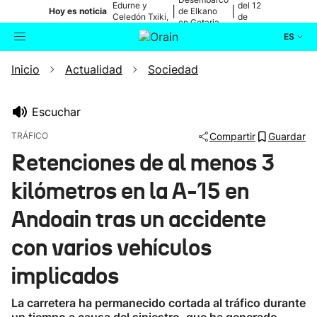
Edurne y
del 12
|
|
Hoy es noticia
de Elkano
Celedón Txiki,
de
en Getaria
en directo
agosto
ES
Inicio
Actualidad
Sociedad
Actualidad
Buscador
Política
Escuchar
TRÁFICO
Compartir
Guardar
Cultura
Retenciones de al menos 3
kilómetros en la A-15 en
Ikusmiran
Andoain tras un accidente
Eguraldia
con varios vehículos
implicados
La carretera ha permanecido cortada al tráfico durante