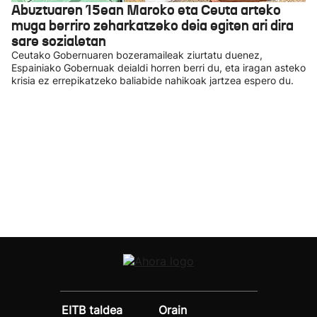
Abuztuaren 15ean Maroko eta Ceuta arteko
muga berriro zeharkatzeko deia egiten ari dira
sare sozialetan
Ceutako Gobernuaren bozeramaileak ziurtatu duenez,
Espainiako Gobernuak deialdi horren berri du, eta iragan asteko
krisia ez errepikatzeko baliabide nahikoak jartzea espero du.
EITB taldea
Orain