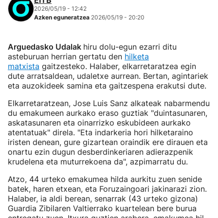
EITB
2026/05/19 - 12:42
Azken eguneratzea
2026/05/19 - 20:20
Arguedasko Udalak
hiru dolu-egun ezarri ditu
asteburuan herrian gertatu den
hilketa
matxista
gaitzesteko. Halaber, elkarretaratzea egin
dute arratsaldean, udaletxe aurrean. Bertan, agintariek
eta auzokideek samina eta gaitzespena erakutsi dute.
Elkarretaratzean, Jose Luis Sanz alkateak nabarmendu
du emakumeen aurkako eraso guztiak "duintasunaren,
askatasunaren eta oinarrizko eskubideen aurkako
atentatuak" direla. "Eta indarkeria hori hilketaraino
iristen denean, gure gizartean oraindik ere dirauen eta
onartu ezin dugun desberdinkeriaren adierazpenik
krudelena eta muturrekoena da", azpimarratu du.
Atzo, 44 urteko emakumea hilda aurkitu zuen senide
batek, haren etxean, eta Foruzaingoari jakinarazi zion.
Halaber, ia aldi berean, senarrak (43 urteko gizona)
Guardia Zibilaren Valtierrako kuartelean bere burua