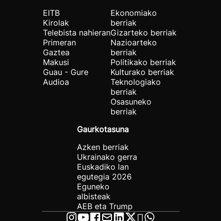
EITB
Ekonomiako
Kirolak
berriak
Telebista nahieran
Gizarteko berriak
Primeran
Nazioarteko
Gaztea
berriak
Makusi
Politikako berriak
Guau - Gure
Kulturako berriak
Audioa
Teknologiako
berriak
Osasuneko
berriak
Gaurkotasuna
Azken berriak
Ukrainako gerra
Euskadiko lan
egutegia 2026
Eguneko
albisteak
AEB eta Trump