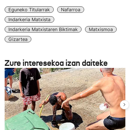
Eguneko Titularrak
Nafarroa
Indarkeria Matxista
Indarkeria Matxistaren Biktimak
Matxismoa
Gizartea
Zure interesekoa izan daiteke