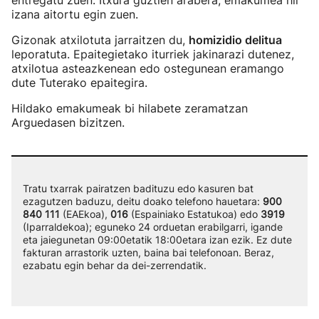
entregatu zuen. Itxura guztien arabera, emakumea hil
izana aitortu egin zuen.
Gizonak atxilotuta jarraitzen du,
homizidio delitua
leporatuta. Epaitegietako iturriek jakinarazi dutenez,
atxilotua asteazkenean edo ostegunean eramango
dute Tuterako epaitegira.
Hildako emakumeak bi hilabete zeramatzan
Arguedasen bizitzen.
Tratu txarrak pairatzen badituzu edo kasuren bat
ezagutzen baduzu, deitu doako telefono hauetara:
900
840 111
(EAEkoa),
016
(Espainiako Estatukoa) edo
3919
(Iparraldekoa); eguneko 24 orduetan erabilgarri, igande
eta jaiegunetan 09:00etatik 18:00etara izan ezik. Ez dute
fakturan arrastorik uzten, baina bai telefonoan. Beraz,
ezabatu egin behar da dei-zerrendatik.