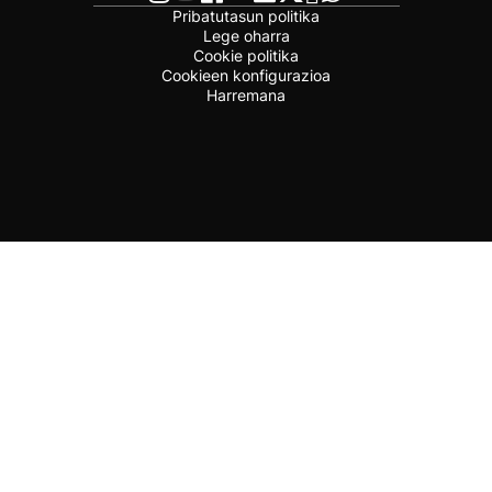
Pribatutasun politika
Lege oharra
Cookie politika
Cookieen konfigurazioa
Harremana