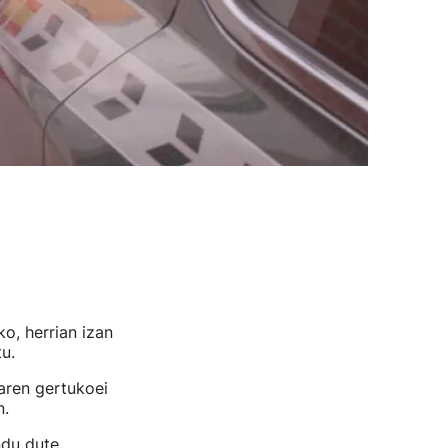
o, herrian izan
tu.
aren gertukoei
n.
ndu dute