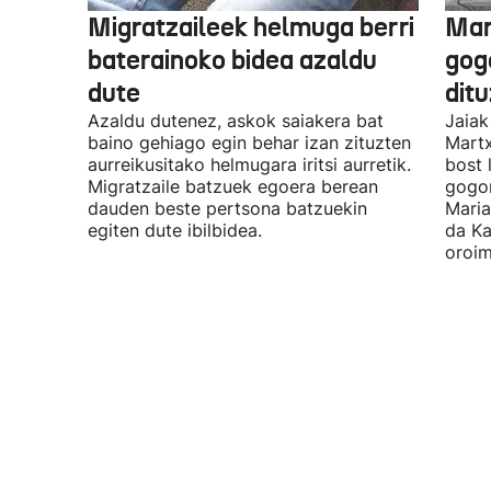
Migratzaileek helmuga berri
Mar
baterainoko bidea azaldu
gogo
dute
dit
Azaldu dutenez, askok saiakera bat
Jaiak
baino gehiago egin behar izan zituzten
Martx
aurreikusitako helmugara iritsi aurretik.
bost 
Migratzaile batzuek egoera berean
gogor
dauden beste pertsona batzuekin
Maria
egiten dute ibilbidea.
da Ka
oroim