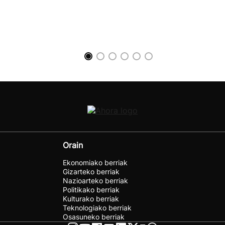
Orain
Ekonomiako berriak
Gizarteko berriak
Nazioarteko berriak
Politikako berriak
Kulturako berriak
Teknologiako berriak
Osasuneko berriak