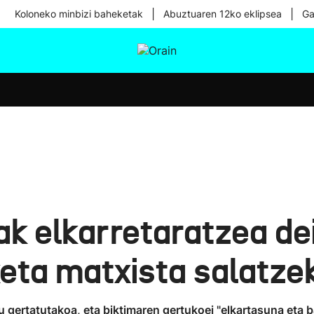
|
|
Koloneko minbizi baheketak
Abuztuaren 12ko eklipsea
Ga
tura
Ikusmiran
Egural
Osasuna
Teknologia
k elkarretaratzea dei
keta matxista salatze
u gertatutakoa, eta biktimaren gertukoei "elkartasuna eta 