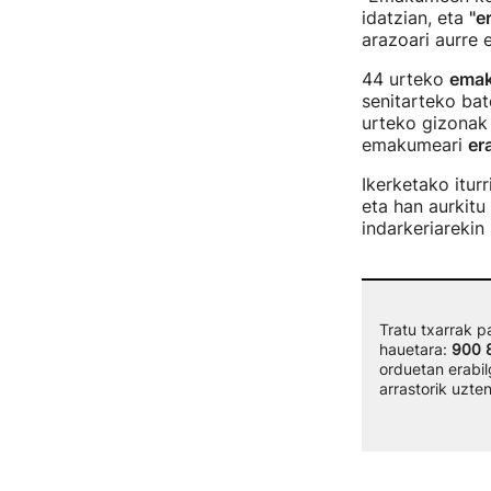
idatzian, eta
"e
arazoari aurre 
44 urteko
emak
senitarteko bat
urteko gizonak 
emakumeari
er
Ikerketako itur
eta han aurkit
indarkeriarekin
Tratu txarrak 
hauetara:
900 
orduetan erabil
arrastorik uzte