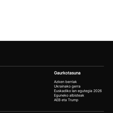
Gaurkotasuna
Azken berriak
Ukrainako gerra
Euskadiko lan egutegia 2026
Eguneko albisteak
AEB eta Trump