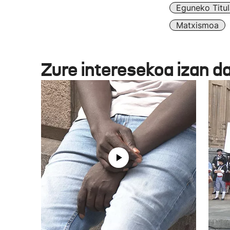
Eguneko Titul
Matxismoa
Zure interesekoa izan d