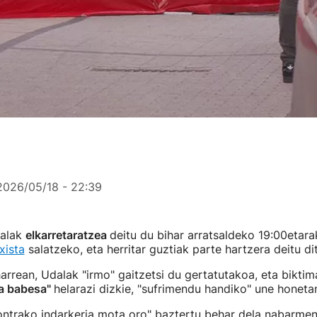
2026/05/18 - 22:39
alak
elkarretaratzea
deitu du bihar arratsaldeko 19:00etarak
xista
salatzeko, eta herritar guztiak parte hartzera deitu di
rrean, Udalak "irmo" gaitzetsi du gertatutakoa, eta biktim
ta babesa"
helarazi dizkie, "sufrimendu handiko" une honeta
trako indarkeria mota oro" baztertu behar dela nabarme