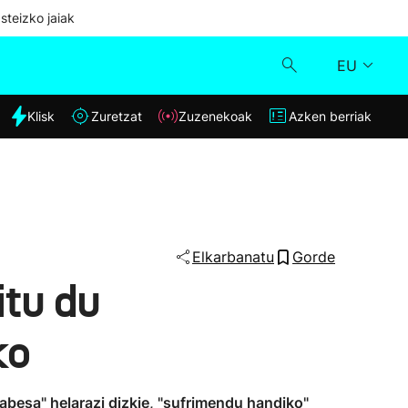
steizko jaiak
EU
dia
Klisk
Zuretzat
Zuzenekoak
Azken berriak
Klisk
Zuzenekoak
Zuretzat
Elkarbanatu
Gorde
tu du
Azken berriak
ko
babesa" helarazi dizkie, "sufrimendu handiko"