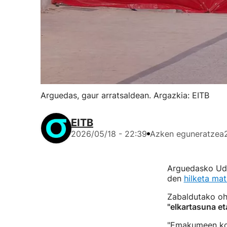
Arguedas, gaur arratsaldean. Argazkia: EITB
EITB
2026/05/18 - 22:39
Azken eguneratzea
Arguedasko Ud
den
hilketa mat
Zabaldutako oha
"elkartasuna e
"Emakumeen kon