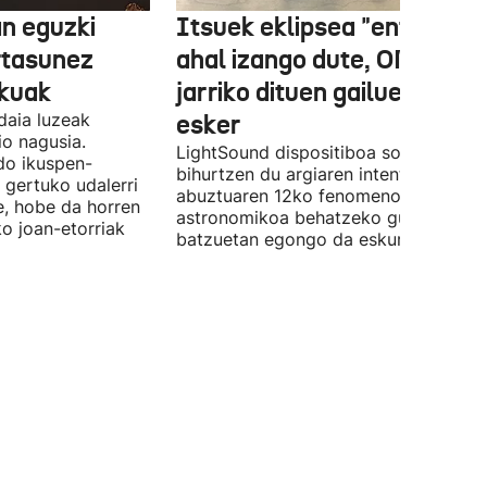
n eguzki
Itsuek eklipsea "entzun"
rtasunez
ahal izango dute, ONCEk
lkuak
jarriko dituen gailue batzue
daia luzeak
esker
o nagusia.
LightSound dispositiboa soinu
edo ikuspen-
bihurtzen du argiaren intentsitatea, e
 gertuko udalerri
abuztuaren 12ko fenomeno
e, hobe da horren
astronomikoa behatzeko gune
ko joan-etorriak
batzuetan egongo da eskuragarri.