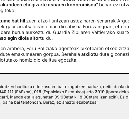
rakundeen eta gizarte osoaren konpromisoa"
beharrezkotza
egiteko.
ume bat hil
zuen atzo iluntzean ustez haren senarrak Argu
ek gaur arratsaldean eman dio abisua Foruzaingoari, eta o
bere burua aurkeztu du Guardia Zibilaren Valtierrako kuart
aso egin diola aitortu
du.
rien arabera, Foru Poliziako agenteak bikotearen etxebizitza
u dute emakumearen gorpua. Berehala
atxilotu
dute gizonez
 lotutako homizidio delitua egotzita.
pairatzen badituzu edo kasuren bat ezagutzen baduzu, deitu doako t
840 111
(EAEkoa),
016
(Espainiako Estatukoa) edo
3919
(Iparraldeko
garri, igande eta jaiegunetan 09:00etatik 18:00etara izan ezik). Ez d
n, baina bai telefonoan. Beraz, ez ahaztu ezabatzea.