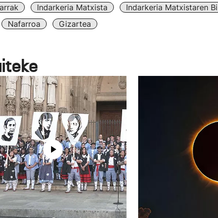
arrak
Indarkeria Matxista
Indarkeria Matxistaren B
Nafarroa
Gizartea
aiteke