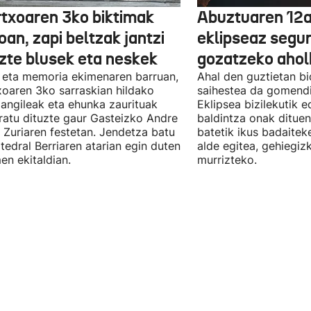
txoaren 3ko biktimak
Abuztuaren 12a
an, zapi beltzak jantzi
eklipseaz segu
uzte blusek eta neskek
gozatzeko aho
 eta memoria ekimenaren barruan,
Ahal den guztietan bi
oaren 3ko sarraskian hildako
saihestea da gomendi
langileak eta ehunka zaurituak
Eklipsea bizilekutik 
atu dituzte gaur Gasteizko Andre
baldintza onak dituen
 Zuriaren festetan. Jendetza batu
batetik ikus badaitek
tedral Berriaren atarian egin duten
alde egitea, gehiegiz
en ekitaldian.
murrizteko.