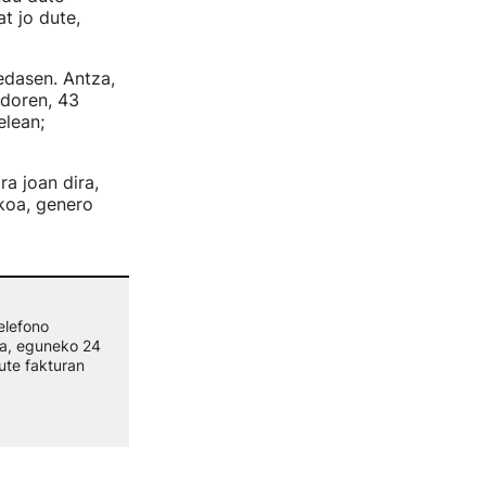
t jo dute,
edasen. Antza,
ndoren, 43
elean;
ra joan dira,
koa, genero
elefono
a, eguneko 24
ute fakturan