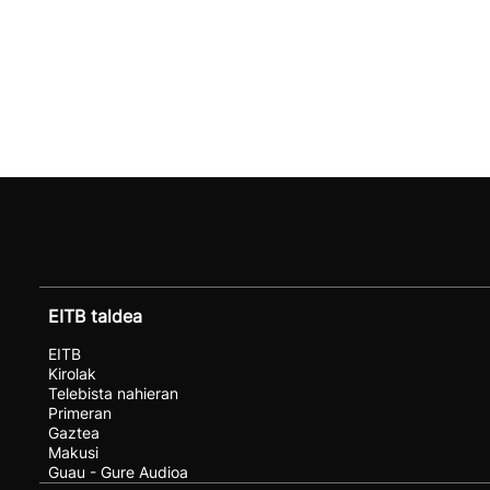
EITB taldea
EITB
Kirolak
Telebista nahieran
Primeran
Gaztea
Makusi
Guau - Gure Audioa