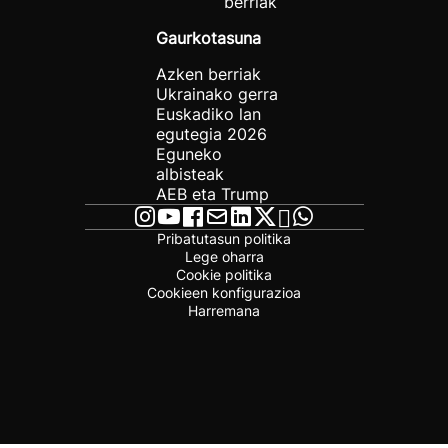
berriak
Gaurkotasuna
Azken berriak
Ukrainako gerra
Euskadiko lan
egutegia 2026
Eguneko
albisteak
AEB eta Trump
Pribatutasun politika
Lege oharra
Cookie politika
Cookieen konfigurazioa
Harremana