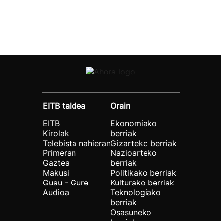
EITB taldea
Orain
EITB
Ekonomiako
Kirolak
berriak
Telebista nahieran
Gizarteko berriak
Primeran
Nazioarteko
Gaztea
berriak
Makusi
Politikako berriak
Guau - Gure
Kulturako berriak
Audioa
Teknologiako
berriak
Osasuneko