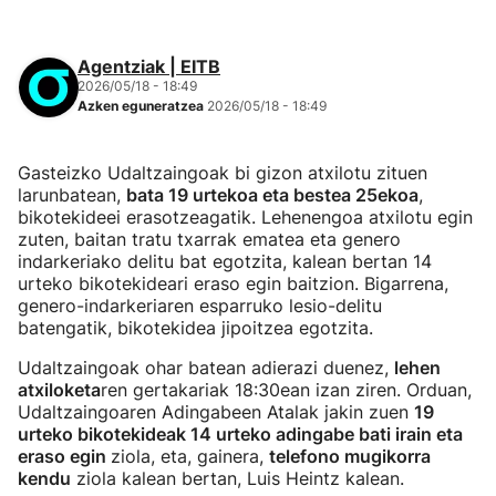
Agentziak | EITB
2026/05/18 - 18:49
Azken eguneratzea
2026/05/18 - 18:49
Gasteizko Udaltzaingoak bi gizon atxilotu zituen
larunbatean,
bata 19 urtekoa eta bestea 25ekoa
,
bikotekideei erasotzeagatik. Lehenengoa atxilotu egin
zuten, baitan tratu txarrak ematea eta genero
indarkeriako delitu bat egotzita, kalean bertan 14
urteko bikotekideari eraso egin baitzion. Bigarrena,
genero-indarkeriaren esparruko lesio-delitu
batengatik, bikotekidea jipoitzea egotzita.
Udaltzaingoak ohar batean adierazi duenez,
lehen
atxiloketa
ren gertakariak 18:30ean izan ziren. Orduan,
Udaltzaingoaren Adingabeen Atalak jakin zuen
19
urteko bikotekideak 14 urteko adingabe bati irain eta
eraso egin
ziola, eta, gainera,
telefono mugikorra
kendu
ziola kalean bertan, Luis Heintz kalean.