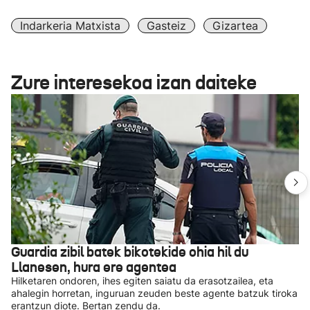
Indarkeria Matxista
Gasteiz
Gizartea
Zure interesekoa izan daiteke
Guardia zibil batek bikotekide ohia hil du
Llanesen, hura ere agentea
Hilketaren ondoren, ihes egiten saiatu da erasotzailea, eta
ahalegin horretan, inguruan zeuden beste agente batzuk tiroka
erantzun diote. Bertan zendu da.