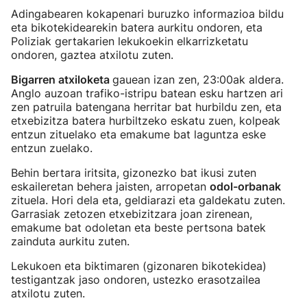
Adingabearen kokapenari buruzko informazioa bildu
eta bikotekidearekin batera aurkitu ondoren, eta
Poliziak gertakarien lekukoekin elkarrizketatu
ondoren, gaztea atxilotu zuten.
Bigarren atxiloketa
gauean izan zen, 23:00ak aldera.
Anglo auzoan trafiko-istripu batean esku hartzen ari
zen patruila batengana herritar bat hurbildu zen, eta
etxebizitza batera hurbiltzeko eskatu zuen, kolpeak
entzun zituelako eta emakume bat laguntza eske
entzun zuelako.
Behin bertara iritsita, gizonezko bat ikusi zuten
eskaileretan behera jaisten, arropetan
odol-orbanak
zituela. Hori dela eta, geldiarazi eta galdekatu zuten.
Garrasiak zetozen etxebizitzara joan zirenean,
emakume bat odoletan eta beste pertsona batek
zainduta aurkitu zuten.
Lekukoen eta biktimaren (gizonaren bikotekidea)
testigantzak jaso ondoren, ustezko erasotzailea
atxilotu zuten.