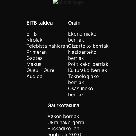
EITB taldea
Orain
EITB
Ekonomiako
Kirolak
berriak
Telebista nahieran
Gizarteko berriak
Primeran
Nazioarteko
Gaztea
berriak
Makusi
Politikako berriak
Guau - Gure
Kulturako berriak
Audioa
Teknologiako
berriak
Osasuneko
berriak
Gaurkotasuna
Azken berriak
Ukrainako gerra
Euskadiko lan
egutegia 2026