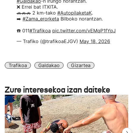
#Galdakao
-n Irungo norantzan.
❌ Errei bat ITXITA.
🚗🚗🚗 2 km-tako
#AutopilaketaK
.
➡️
#Zama_erorketa
Bilboko norantzan.
☎️ 011
#Trafikoa
pic.twitter.com/vEMqP1fYpJ
— Trafiko (@trafikoaEJGV)
May 18, 2026
Trafikoa
Galdakao
Gizartea
Zure interesekoa izan daiteke