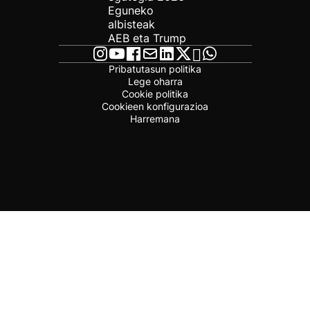
Eguneko
albisteak
AEB eta Trump
Pribatutasun politika
Lege oharra
Cookie politika
Cookieen konfigurazioa
Harremana