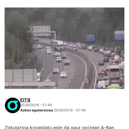
EITB
2026/05/18 - 07:49
Azken eguneratzea
2026/05/18 - 07:49
Zirkulazioa korapilatu egin da gaur goizean A-8an,