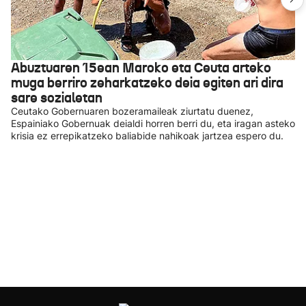
Abuztuaren 15ean Maroko eta Ceuta arteko
muga berriro zeharkatzeko deia egiten ari dira
sare sozialetan
Ceutako Gobernuaren bozeramaileak ziurtatu duenez,
Espainiako Gobernuak deialdi horren berri du, eta iragan asteko
krisia ez errepikatzeko baliabide nahikoak jartzea espero du.