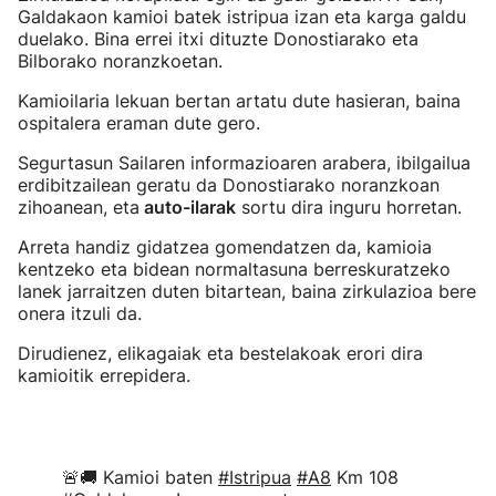
Galdakaon kamioi batek istripua izan eta karga galdu
duelako. Bina errei itxi dituzte Donostiarako eta
Bilborako noranzkoetan.
Kamioilaria lekuan bertan artatu dute hasieran, baina
ospitalera eraman dute gero.
Segurtasun Sailaren informazioaren arabera, ibilgailua
erdibitzailean geratu da Donostiarako noranzkoan
zihoanean, eta
auto-ilarak
sortu dira inguru horretan.
Arreta handiz gidatzea gomendatzen da, kamioia
kentzeko eta bidean normaltasuna berreskuratzeko
lanek jarraitzen duten bitartean, baina zirkulazioa bere
onera itzuli da.
Dirudienez, elikagaiak eta bestelakoak erori dira
kamioitik errepidera.
🚨🚚 Kamioi baten
#Istripua
#A8
Km 108