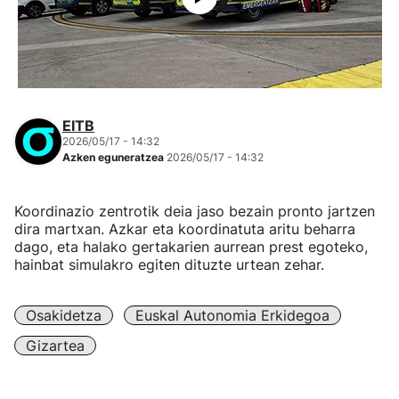
EITB
2026/05/17 - 14:32
Azken eguneratzea
2026/05/17 - 14:32
Koordinazio zentrotik deia jaso bezain pronto jartzen
dira martxan. Azkar eta koordinatuta aritu beharra
dago, eta halako gertakarien aurrean prest egoteko,
hainbat simulakro egiten dituzte urtean zehar.
Osakidetza
Euskal Autonomia Erkidegoa
Gizartea