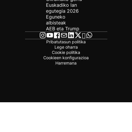
Euskadiko lan
egutegia 2026
Eguneko
albisteak
AEB eta Trump
Pribatutasun politika
Lege oharra
Cookie politika
Cookieen konfigurazioa
Harremana