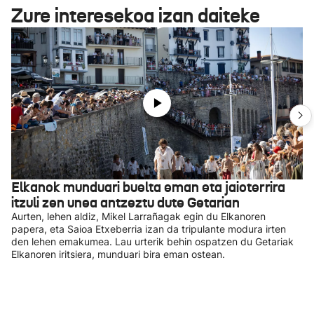
Zure interesekoa izan daiteke
Elkanok munduari buelta eman eta jaioterrira
itzuli zen unea antzeztu dute Getarian
Aurten, lehen aldiz, Mikel Larrañagak egin du Elkanoren
papera, eta Saioa Etxeberria izan da tripulante modura irten
den lehen emakumea. Lau urterik behin ospatzen du Getariak
Elkanoren iritsiera, munduari bira eman ostean.