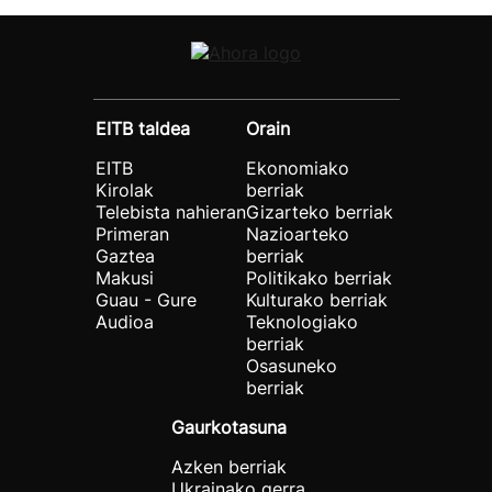
EITB taldea
Orain
EITB
Ekonomiako
Kirolak
berriak
Telebista nahieran
Gizarteko berriak
Primeran
Nazioarteko
Gaztea
berriak
Makusi
Politikako berriak
Guau - Gure
Kulturako berriak
Audioa
Teknologiako
berriak
Osasuneko
berriak
Gaurkotasuna
Azken berriak
Ukrainako gerra