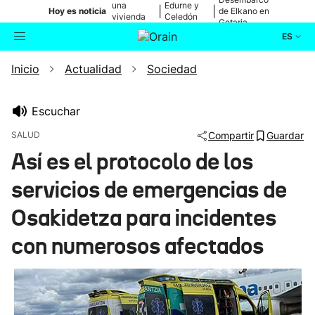
una
Edurne y
|
|
Hoy es noticia
de Elkano en
vivienda
Celedón
Getaria
de Bilbao
Txiki
ES
Inicio
Actualidad
Sociedad
Actualidad
Buscador
Política
Escuchar
SALUD
Compartir
Guardar
Cultura
Así es el protocolo de los
servicios de emergencias de
Ikusmiran
Osakidetza para incidentes
Eguraldia
con numerosos afectados