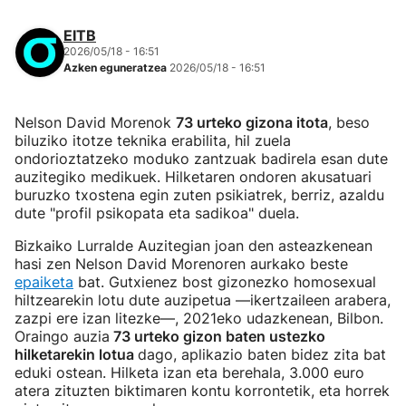
EITB
2026/05/18 - 16:51
Azken eguneratzea
2026/05/18 - 16:51
Nelson David Morenok
73 urteko gizona itota
, beso
biluziko itotze teknika erabilita, hil zuela
ondorioztatzeko moduko zantzuak badirela esan dute
auzitegiko medikuek. Hilketaren ondoren akusatuari
buruzko txostena egin zuten psikiatrek, berriz, azaldu
dute "profil psikopata eta sadikoa" duela.
Bizkaiko Lurralde Auzitegian joan den asteazkenean
hasi zen Nelson David Morenoren aurkako beste
epaiketa
bat. Gutxienez bost gizonezko homosexual
hiltzearekin lotu dute auzipetua —ikertzaileen arabera,
zazpi ere izan litezke—, 2021eko udazkenean, Bilbon.
Oraingo auzia
73 urteko gizon baten ustezko
hilketarekin lotua
dago, aplikazio baten bidez zita bat
eduki ostean. Hilketa izan eta berehala, 3.000 euro
atera zituzten biktimaren kontu korrontetik, eta horrek