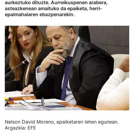
aurkeztuko dituzte. Aurreikuspenen arabera,
asteazkenean amaituko da epaiketa, herri-
epaimahaiaren ebazpenarekin.
Nelson David Moreno, epaiketaren lehen egunean.
Argazkia: EFE