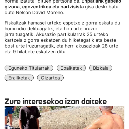
normalizatuta" dituen pertsona da.
Enpatiarik gabeko
gizona, egozentrikoa eta nartzisista
gisa deskribatu
dute Nelson David Moreno.
Fiskaltzak hamasei urteko espetxe zigorra eskatu du
homizidio delituagatik, eta hiru urte, iruzur
jarraituagatik. Akusazio partikularrak 25 urteko
kartzela zigorra eskatzen du hilketagatik eta beste
bost urte iruzurragatik, eta herri akusazioak 28 urte
eta 9 hilabete eskatzen ditu.
Eguneko Titularrak
Epaiketak
Bizkaia
Erailketak
Gizartea
Zure interesekoa izan daiteke