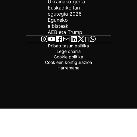
Ukrainako gerra
Euskadiko lan
egutegia 2026
Eguneko
albisteak
AEB eta Trump
Pribatutasun politika
Lege oharra
Cookie politika
Cookieen konfigurazioa
Harremana