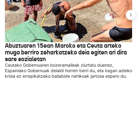
Abuztuaren 15ean Maroko eta Ceuta arteko
muga berriro zeharkatzeko deia egiten ari dira
sare sozialetan
Ceutako Gobernuaren bozeramaileak ziurtatu duenez,
Espainiako Gobernuak deialdi horren berri du, eta iragan asteko
krisia ez errepikatzeko baliabide nahikoak jartzea espero du.