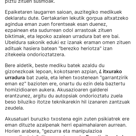
piztu zituen susmoak.
Epaiketaren laugarren saioan, auzitegiko medikuek
deklaratu dute. Gertakarien lekutik gorpua altxatzeko
agindua eman zuen forentseak esan duenez,
ezpainean eta sudurrean odol arrastoak zituen
biktimak, eta lepoko azalean urradura bat ere bai.
Ubeldura sakonik eduki ez izanak eraman omen zituen
adituak hasiera batean "berezko heriotza" izan
zitekeela ondorioztatzera.
Bere aldetik, beste mediku batek azaldu du
gizonezkoak lepoan, kokotsaren azpian,
L
itxurako
urradura
bat zuela, eta lehen txostenean "garrantzirik
eman ez" bazioten ere, onartu du ezin dela baztertu
homizidioaren aukera. Akusazioaren galderei
erantzunez, argitu du autopsiak ondorioztatu zuela
beso biluziko itotze teknikarekin hil izanaren zantzuak
zeudela.
Akusatuari buruzko txostena egin zuten psikiatrek ere
eman dituzte azalpenak herri epaimahaiaren aurrean.
Horien arabera, "gezurra eta manipulazioa