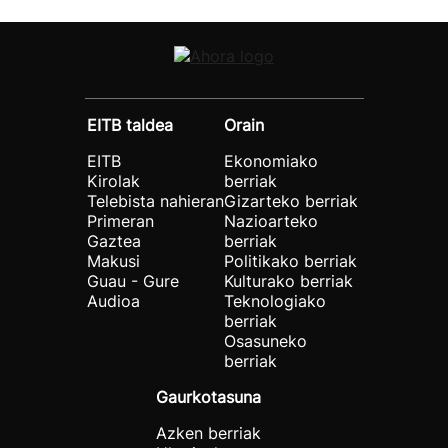
EITB taldea
Orain
EITB
Ekonomiako
Kirolak
berriak
Telebista nahieran
Gizarteko berriak
Primeran
Nazioarteko
Gaztea
berriak
Makusi
Politikako berriak
Guau - Gure
Kulturako berriak
Audioa
Teknologiako
berriak
Osasuneko
berriak
Gaurkotasuna
Azken berriak