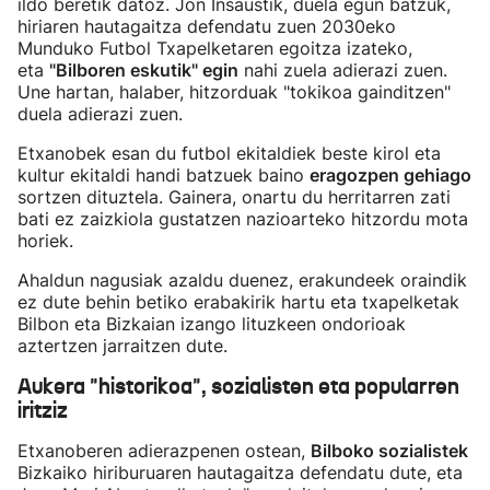
ildo beretik datoz. Jon Insaustik, duela egun batzuk,
hiriaren hautagaitza defendatu zuen 2030eko
Munduko Futbol Txapelketaren egoitza izateko,
eta
"Bilboren eskutik" egin
nahi zuela adierazi zuen.
Une hartan, halaber, hitzorduak "tokikoa gainditzen"
duela adierazi zuen.
Etxanobek esan du futbol ekitaldiek beste kirol eta
kultur ekitaldi handi batzuek baino
eragozpen gehiago
sortzen dituztela. Gainera, onartu du herritarren zati
bati ez zaizkiola gustatzen nazioarteko hitzordu mota
horiek.
Ahaldun nagusiak azaldu duenez, erakundeek oraindik
ez dute behin betiko erabakirik hartu eta txapelketak
Bilbon eta Bizkaian izango lituzkeen ondorioak
aztertzen jarraitzen dute.
Aukera "historikoa", sozialisten eta popularren
iritziz
Etxanoberen adierazpenen ostean,
Bilboko sozialistek
Bizkaiko hiriburuaren hautagaitza defendatu dute, eta