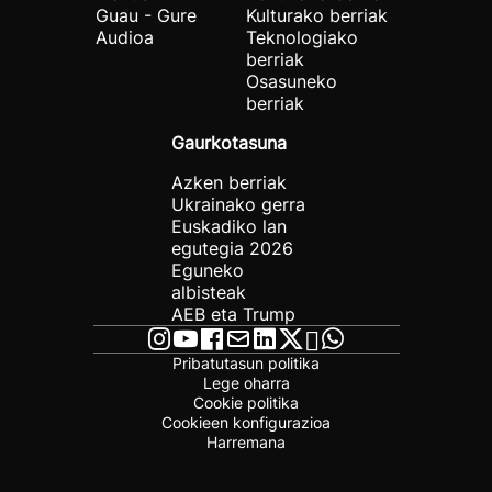
Guau - Gure
Kulturako berriak
Audioa
Teknologiako
berriak
Osasuneko
berriak
Gaurkotasuna
Azken berriak
Ukrainako gerra
Euskadiko lan
egutegia 2026
Eguneko
albisteak
AEB eta Trump
Pribatutasun politika
Lege oharra
Cookie politika
Cookieen konfigurazioa
Harremana