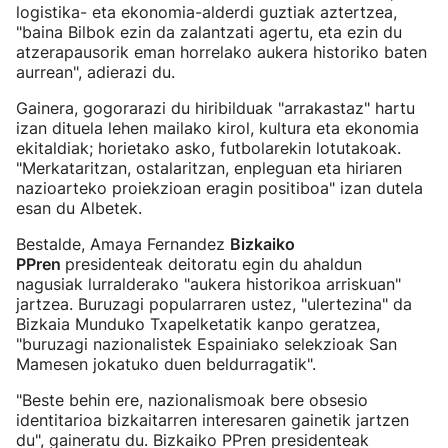
logistika- eta ekonomia-alderdi guztiak aztertzea,
"baina Bilbok ezin da zalantzati agertu, eta ezin du
atzerapausorik eman horrelako aukera historiko baten
aurrean", adierazi du.
Gainera, gogorarazi du hiribilduak "arrakastaz" hartu
izan dituela lehen mailako kirol, kultura eta ekonomia
ekitaldiak; horietako asko, futbolarekin lotutakoak.
"Merkataritzan, ostalaritzan, enpleguan eta hiriaren
nazioarteko proiekzioan eragin positiboa" izan dutela
esan du Albetek.
Bestalde, Amaya Fernandez
Bizkaiko
PPren
presidenteak deitoratu egin du ahaldun
nagusiak lurralderako "aukera historikoa arriskuan"
jartzea. Buruzagi popularraren ustez, "ulertezina" da
Bizkaia Munduko Txapelketatik kanpo geratzea,
"buruzagi nazionalistek Espainiako selekzioak San
Mamesen jokatuko duen beldurragatik".
"Beste behin ere, nazionalismoak bere obsesio
identitarioa bizkaitarren interesaren gainetik jartzen
du", gaineratu du. Bizkaiko PPren presidenteak