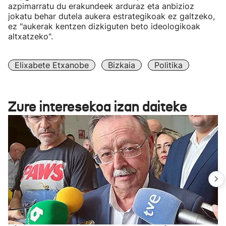
azpimarratu du erakundeek arduraz eta anbizioz
jokatu behar dutela aukera estrategikoak ez galtzeko,
ez "aukerak kentzen dizkiguten beto ideologikoak
altxatzeko".
Elixabete Etxanobe
Bizkaia
Politika
Zure interesekoa izan daiteke