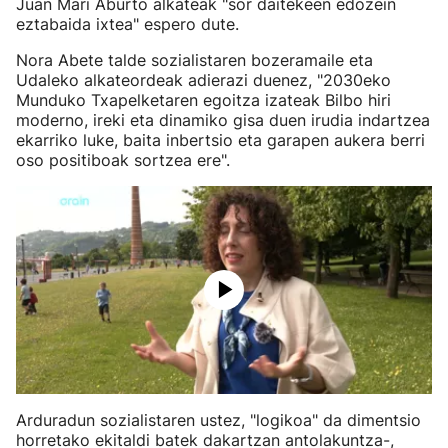
Juan Mari Aburto alkateak "sor daitekeen edozein
eztabaida ixtea" espero dute.
Nora Abete talde sozialistaren bozeramaile eta
Udaleko alkateordeak adierazi duenez, "2030eko
Munduko Txapelketaren egoitza izateak Bilbo hiri
moderno, ireki eta dinamiko gisa duen irudia indartzea
ekarriko luke, baita inbertsio eta garapen aukera berri
oso positiboak sortzea ere".
Arduradun sozialistaren ustez, "logikoa" da dimentsio
horretako ekitaldi batek dakartzan antolakuntza-,