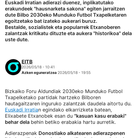
Euskadi Irratian adierazi duenez, inplikatutako
erakundeek "hausnarketa sakona" egiten jarraitzen
dute Bilbo 2030eko Munduko Futbol Txapelketaren
egoitzetako bat izateko aukerari buruz.
Bestalde, sozialistek eta popularrek Etxanoberen
zalantzak kritikatu dituzte eta aukera "historikoa" dela
uste dute.
EITB
2026/05/18 - 10:41
Azken eguneratzea
2026/05/18 - 19:55
Bizkaiko Foru Aldundiak 2030eko Munduko Futbol
Txapelketako partidak hartzeko Bilboren
hautagaitzaren inguruko zalantzak daudela aitortu du.
Euskadi Irratia
n egindako elkarrizketa batean,
Elixabete Etxanobek esan du
"kasuan kasu erabaki"
behar dela
behin betiko erabakia hartu aurretik.
Adierazpenak
Donostiako alkatearen adierazpenen