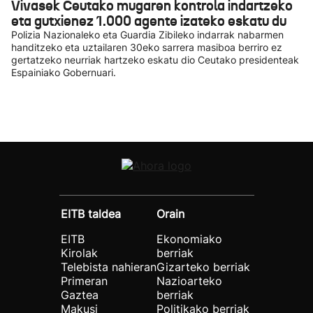
Vivasek Ceutako mugaren kontrola indartzeko
eta gutxienez 1.000 agente izateko eskatu du
Polizia Nazionaleko eta Guardia Zibileko indarrak nabarmen
handitzeko eta uztailaren 30eko sarrera masiboa berriro ez
gertatzeko neurriak hartzeko eskatu dio Ceutako presidenteak
Espainiako Gobernuari.
EITB taldea
Orain
EITB
Ekonomiako
Kirolak
berriak
Telebista nahieran
Gizarteko berriak
Primeran
Nazioarteko
Gaztea
berriak
Makusi
Politikako berriak