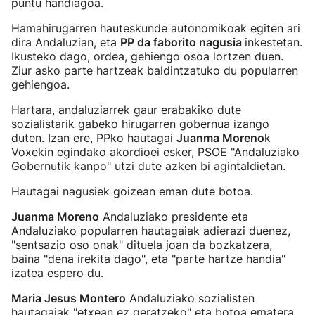
puntu handiagoa.
Hamahirugarren hauteskunde autonomikoak egiten ari
dira Andaluzian, eta
PP da faborito nagusia
inkestetan.
Ikusteko dago, ordea, gehiengo osoa lortzen duen.
Ziur asko parte hartzeak baldintzatuko du popularren
gehiengoa.
Hartara, andaluziarrek gaur erabakiko dute
sozialistarik gabeko hirugarren gobernua izango
duten. Izan ere, PPko hautagai
Juanma Moreno
k
Voxekin egindako akordioei esker, PSOE "Andaluziako
Gobernutik kanpo" utzi dute azken bi agintaldietan.
Hautagai nagusiek goizean eman dute botoa.
Juanma Moreno
Andaluziako presidente eta
Andaluziako popularren hautagaiak adierazi duenez,
"sentsazio oso onak" dituela joan da bozkatzera,
baina "dena irekita dago", eta "parte hartze handia"
izatea espero du.
Maria Jesus Montero
Andaluziako sozialisten
hautagaiak "etxean ez geratzeko" eta botoa ematera