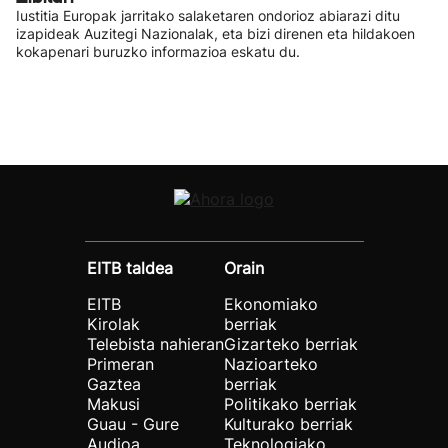
Iustitia Europak jarritako salaketaren ondorioz abiarazi ditu
izapideak Auzitegi Nazionalak, eta bizi direnen eta hildakoen
kokapenari buruzko informazioa eskatu du.
EITB taldea
Orain
EITB
Ekonomiako
Kirolak
berriak
Telebista nahieran
Gizarteko berriak
Primeran
Nazioarteko
Gaztea
berriak
Makusi
Politikako berriak
Guau - Gure
Kulturako berriak
Audioa
Teknologiako