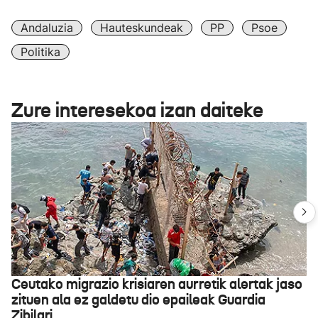
Andaluzia
Hauteskundeak
PP
Psoe
Politika
Zure interesekoa izan daiteke
Ceutako migrazio krisiaren aurretik alertak jaso
zituen ala ez galdetu dio epaileak Guardia
Zibilari