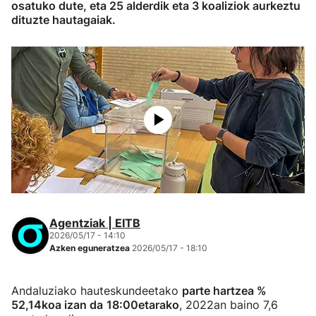
osatuko dute, eta 25 alderdik eta 3 koaliziok aurkeztu
dituzte hautagaiak.
Agentziak | EITB
2026/05/17 - 14:10
Azken eguneratzea
2026/05/17 - 18:10
Andaluziako hauteskundeetako
parte hartzea %
52,14koa izan da
18:00etarako
, 2022an baino 7,6