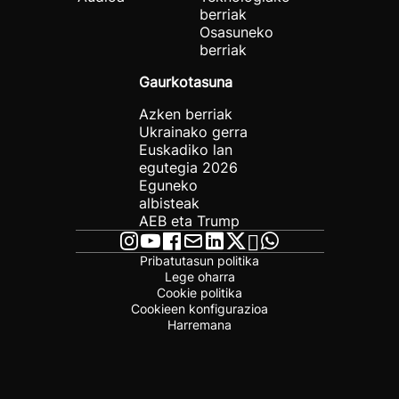
berriak
Osasuneko
berriak
Gaurkotasuna
Azken berriak
Ukrainako gerra
Euskadiko lan
egutegia 2026
Eguneko
albisteak
AEB eta Trump
Pribatutasun politika
Lege oharra
Cookie politika
Cookieen konfigurazioa
Harremana