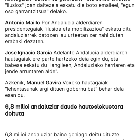
"ilusioz" joan daitezela eskatu die boto emaileei, "egun
oso garrantzitsua" delako.
Antonio Maillo
Por Andalucia alderdiaren
presidentegaiak "ilusioa eta mobilizazioa" eskatu ditu
andaluziarrek datozen lau urteetan zer nahi duten
erabaki dezaten.
Jose Ignacio Garcia
Adelante Andalucia alderdiaren
hautagaiak ere parte hartzeko deia egin du, eta
babesa eskatu du "langileen, Andaluziako herriaren eta
jende arruntaren alde".
Azkenik,
Manuel Gavira
Voxeko hautagaiak
"lehentasunak argi dituen gobernu bat" behar dela
esan du.
6,8 milioi andaluziar daude hauteslekuetara
deituta
6,8 milioi andaluziar baino gehiago deitu dituzte