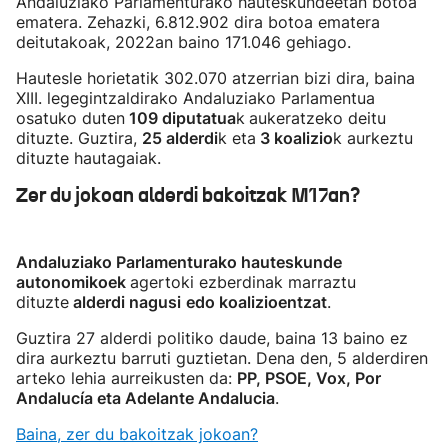
Andaluziako Parlamenturako hauteskundeetan botoa
ematera. Zehazki, 6.812.902 dira botoa ematera
deitutakoak, 2022an baino 171.046 gehiago.
Hautesle horietatik 302.070 atzerrian bizi dira, baina
XIII. legegintzaldirako Andaluziako Parlamentua
osatuko duten
109 diputatua
k
aukeratzeko deitu
dituzte. Guztira,
25 alderdi
k eta
3 koalizio
k aurkeztu
dituzte hautagaiak.
Zer du jokoan alderdi bakoitzak M17an?
Andaluziako Parlamenturako hauteskunde
autonomikoek
agertoki ezberdinak marraztu
dituzte
alderdi nagusi
edo koalizioentzat
.
Guztira 27 alderdi politiko daude, baina 13 baino ez
dira aurkeztu barruti guztietan. Dena den, 5 alderdiren
arteko lehia aurreikusten da:
PP, PSOE, Vox, Por
Andalucía eta Adelante Andalucia
.
Baina, zer du bakoitzak jokoan?