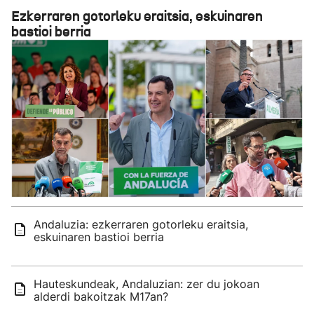
Ezkerraren gotorleku eraitsia, eskuinaren
bastioi berria
Andaluzia: ezkerraren gotorleku eraitsia,
eskuinaren bastioi berria
Hauteskundeak, Andaluzian: zer du jokoan
alderdi bakoitzak M17an?