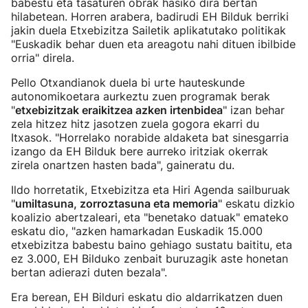
babestu eta tasaturen obrak hasiko dira bertan
hilabetean. Horren arabera, badirudi EH Bilduk berriki
jakin duela Etxebizitza Sailetik aplikatutako politikak
"Euskadik behar duen eta areagotu nahi dituen ibilbide
orria" direla.
Pello Otxandianok duela bi urte hauteskunde
autonomikoetara aurkeztu zuen programak berak
"
etxebizitzak eraikitzea azken irtenbidea
" izan behar
zela hitzez hitz jasotzen zuela gogora ekarri du
Itxasok. "Horrelako norabide aldaketa bat sinesgarria
izango da EH Bilduk bere aurreko iritziak okerrak
zirela onartzen hasten bada", gaineratu du.
Ildo horretatik, Etxebizitza eta Hiri Agenda sailburuak
"
umiltasuna, zorroztasuna eta memoria
" eskatu dizkio
koalizio abertzaleari, eta "benetako datuak" emateko
eskatu dio, "azken hamarkadan Euskadik 15.000
etxebizitza babestu baino gehiago sustatu baititu, eta
ez 3.000, EH Bilduko zenbait buruzagik aste honetan
bertan adierazi duten bezala".
Era berean, EH Bilduri eskatu dio aldarrikatzen duen