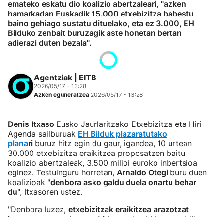
emateko eskatu dio koalizio abertzaleari, "azken
hamarkadan Euskadik 15.000 etxebizitza babestu
baino gehiago sustatu dituelako, eta ez 3.000, EH
Bilduko zenbait buruzagik aste honetan bertan
adierazi duten bezala".
Agentziak | EITB
2026/05/17 - 13:28
Azken eguneratzea
2026/05/17 - 13:28
Denis
Itxaso
Eusko Jaurlaritzako Etxebizitza eta Hiri
Agenda sailburuak
EH Bilduk plazaratutako
plana
ri
buruz hitz egin du gaur, igandea, 10 urtean
30.000 etxebizitza eraikitzea proposatzen baitu
koalizio abertzaleak, 3.500 milioi euroko inbertsioa
eginez. Testuinguru horretan,
Arnaldo Otegi
buru duen
koalizioak "
denbora asko galdu duela onartu behar
du
", Itxasoren ustez.
"Denbora luzez,
etxebizitzak eraikitzea
arazotzat