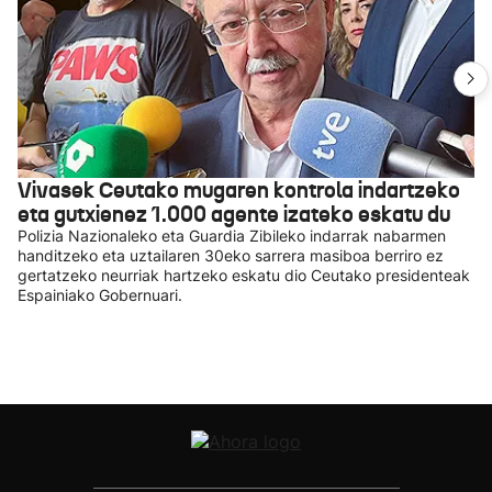
Vivasek Ceutako mugaren kontrola indartzeko
eta gutxienez 1.000 agente izateko eskatu du
Polizia Nazionaleko eta Guardia Zibileko indarrak nabarmen
handitzeko eta uztailaren 30eko sarrera masiboa berriro ez
gertatzeko neurriak hartzeko eskatu dio Ceutako presidenteak
Espainiako Gobernuari.