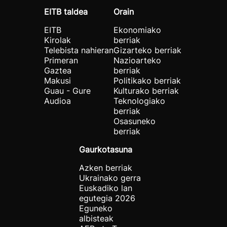
EITB taldea
Orain
EITB
Ekonomiako
Kirolak
berriak
Telebista nahieran
Gizarteko berriak
Primeran
Nazioarteko
Gaztea
berriak
Makusi
Politikako berriak
Guau - Gure
Kulturako berriak
Audioa
Teknologiako
berriak
Osasuneko
berriak
Gaurkotasuna
Azken berriak
Ukrainako gerra
Euskadiko lan
egutegia 2026
Eguneko
albisteak