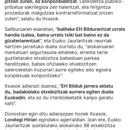
jotzen zuten, ez konponbidetzat
. Lankidetza publiko-
pribatua sakrilegioa zen haientzat, eta hirigintza
prozedurak malgutzea kontrarreformatzat jotzen
zuten", salatu du Itxasok.
Sailburuaren esanetan, "
baliteke EH Bildurentzat urrats
handia izatea, baina urrats txiki bat baino ez da
gizateriarentzat
", eta Eusko Jaurlaritzak neurriak
hartzen jarraituko duela ziurtatu du, "alokairuaren
merkatuari segurtasuna emateko, errenta tarte
guztietarako etxebizitza babestuen parkea
handitzeko, babes ofizialeko etxebizitzen
salerosketan iruzurrari aurre egiteko edo egoera
konplexuak konpontzeko".
Itxasok adierazi duenez, "
EH Bilduk jarrera aldatu
du, badakielako etxebizitzak aurrera egiten duela
Euskadin
, eta ez du irtenbideetatik kanpo geratu
nahi".
Donostian egin ditu adierazpen horiek Itxasok,
Lorategi Hirian
egindako agerraldian. Izan ere, Eusko
Jaurlaritzak sustatutako alokairuko 98 etxebizitza