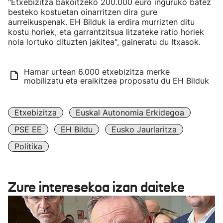
"Etxebizitza bakoitzeko 200.000 euro inguruko batez
besteko kostuetan oinarritzen dira gure
aurreikuspenak. EH Bilduk ia erdira murrizten ditu
kostu horiek, eta garrantzitsua litzateke ratio horiek
nola lortuko dituzten jakitea", gaineratu du Itxasok.
Hamar urtean 6.000 etxebizitza merke
mobilizatu eta eraikitzea proposatu du EH Bilduk
Etxebizitza
Euskal Autonomia Erkidegoa
PSE EE
EH Bildu
Eusko Jaurlaritza
Politika
Zure interesekoa izan daiteke