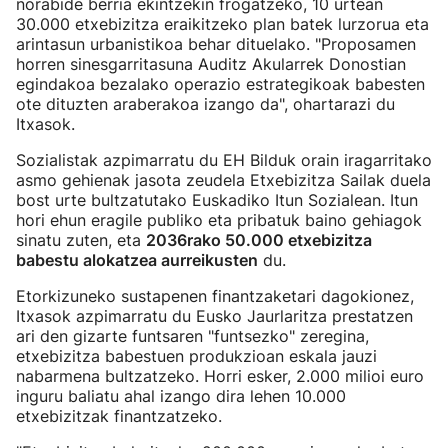
norabide berria ekintzekin frogatzeko, 10 urtean
30.000 etxebizitza eraikitzeko plan batek lurzorua eta
arintasun urbanistikoa behar dituelako. "Proposamen
horren sinesgarritasuna Auditz Akularrek Donostian
egindakoa bezalako operazio estrategikoak babesten
ote dituzten araberakoa izango da", ohartarazi du
Itxasok.
Sozialistak azpimarratu du EH Bilduk orain iragarritako
asmo gehienak jasota zeudela Etxebizitza Sailak duela
bost urte bultzatutako Euskadiko Itun Sozialean. Itun
hori ehun eragile publiko eta pribatuk baino gehiagok
sinatu zuten, eta
2036rako 50.000 etxebizitza
babestu alokatzea aurreikusten
du.
Etorkizuneko sustapenen finantzaketari dagokionez,
Itxasok azpimarratu du Eusko Jaurlaritza prestatzen
ari den gizarte funtsaren "funtsezko" zeregina,
etxebizitza babestuen produkzioan eskala jauzi
nabarmena bultzatzeko. Horri esker, 2.000 milioi euro
inguru baliatu ahal izango dira lehen 10.000
etxebizitzak finantzatzeko.