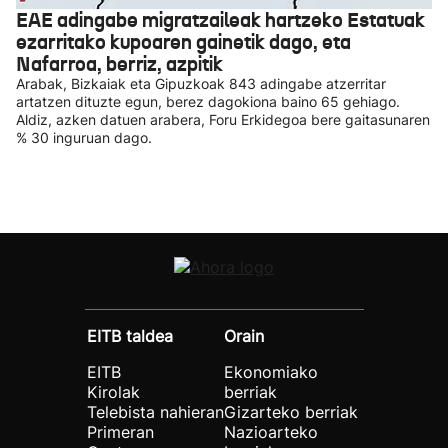
EAE adingabe migratzaileak hartzeko Estatuak
ezarritako kupoaren gainetik dago, eta
Nafarroa, berriz, azpitik
Arabak, Bizkaiak eta Gipuzkoak 843 adingabe atzerritar
artatzen dituzte egun, berez dagokiona baino 65 gehiago.
Aldiz, azken datuen arabera, Foru Erkidegoa bere gaitasunaren
% 30 inguruan dago.
EITB taldea
Orain
EITB
Ekonomiako
Kirolak
berriak
Telebista nahieran
Gizarteko berriak
Primeran
Nazioarteko