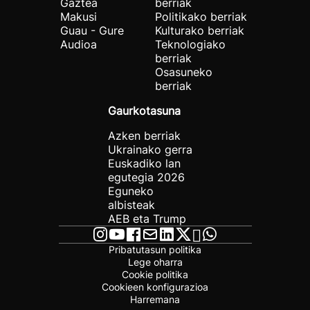
Gaztea
berriak
Makusi
Politikako berriak
Guau - Gure
Kulturako berriak
Audioa
Teknologiako
berriak
Osasuneko
berriak
Gaurkotasuna
Azken berriak
Ukrainako gerra
Euskadiko lan
egutegia 2026
Eguneko
albisteak
AEB eta Trump
Pribatutasun politika
Lege oharra
Cookie politika
Cookieen konfigurazioa
Harremana