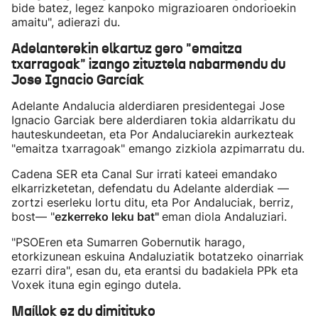
bide batez, legez kanpoko migrazioaren ondorioekin
amaitu", adierazi du.
Adelanterekin elkartuz gero "emaitza
txarragoak" izango zituztela nabarmendu du
Jose Ignacio Garcíak
Adelante Andalucia alderdiaren presidentegai Jose
Ignacio Garciak bere alderdiaren tokia aldarrikatu du
hauteskundeetan, eta Por Andaluciarekin aurkezteak
"emaitza txarragoak" emango zizkiola azpimarratu du.
Cadena SER eta Canal Sur irrati kateei emandako
elkarrizketetan, defendatu du Adelante alderdiak —
zortzi eserleku lortu ditu, eta Por Andaluciak, berriz,
bost— "
ezkerreko leku bat"
eman diola Andaluziari.
"PSOEren eta Sumarren Gobernutik harago,
etorkizunean eskuina Andaluziatik botatzeko oinarriak
ezarri dira", esan du, eta erantsi du badakiela PPk eta
Voxek ituna egin egingo dutela.
Maíllok ez du dimitituko