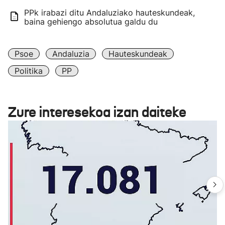
PPk irabazi ditu Andaluziako hauteskundeak,
baina gehiengo absolutua galdu du
Psoe
Andaluzia
Hauteskundeak
Politika
PP
Zure interesekoa izan daiteke