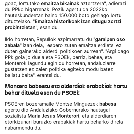
goaz, lortutako
emaitza bikainak
aztertzera", adierazi
du PPko bigarrenak. Pozik agertu da 2022ko
hauteskundeetan baino 150.000 boto gehiago lortu
dituztelako. "
Emaitza historikoak izan ditugu zortzi
probintzietan
", esan du.
Ildo horretan, Repullok azpimarratu du "
garaipen oso
zabala"
izan
dela, "espero zuten emaitza erdietsi ez
duten gainerako alderdi politikoen aurrean". "Argi dago
PPk goia jo duela eta PSOEk, berriz, behea, eta
Monterok lagundu egin du horretan, andaluziarrei
gustatzen ez zaien politika egiteko modu batez
baliatu baita", erantsi du.
Montero babestu eta alderdiak erabakiak hartu
behar dituela esan du PSOEk
PSOEren bozeramaile Montse Minguezek
babesa
agertu dio Andaluziako Gobernurako hautagai
sozialista
Maria Jesus Monterori
, eta alderdiaren
etorkizunari buruzko erabakiak hartu beharko direla
nabarmendu du.