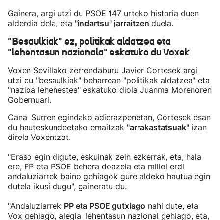
Gainera, argi utzi du PSOE 147 urteko historia duen
alderdia dela, eta
"indartsu" jarraitzen
duela.
"Besaulkiak" ez, politikak aldatzea eta
"lehentasun nazionala" eskatuko du Voxek
Voxen Sevillako zerrendaburu Javier Cortesek argi
utzi du "besaulkiak" beharrean "politikak aldatzea" eta
"nazioa lehenestea" eskatuko diola Juanma Morenoren
Gobernuari.
Canal Surren egindako adierazpenetan, Cortesek esan
du hauteskundeetako emaitzak
"arrakastatsuak"
izan
direla Voxentzat.
"Eraso egin digute, eskuinak zein ezkerrak, eta, hala
ere, PP eta PSOE behera doazela eta milioi erdi
andaluziarrek baino gehiagok gure aldeko hautua egin
dutela ikusi dugu", gaineratu du.
"Andaluziarrek
PP eta PSOE gutxiago
nahi dute, eta
Vox gehiago, alegia, lehentasun nazional gehiago, eta,