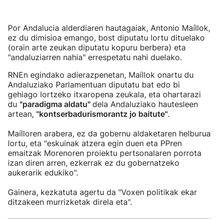
Por Andalucia alderdiaren hautagaiak, Antonio Maíllok,
ez du dimisioa emango, bost diputatu lortu dituelako
(orain arte zeukan diputatu kopuru berbera) eta
"andaluziarren nahia" errespetatu nahi duelako.
RNEn egindako adierazpenetan, Maíllok onartu du
Andaluziako Parlamentuan diputatu bat edo bi
gehiago lortzeko itxaropena zeukala, eta ohartarazi
du
"paradigma aldatu"
dela Andaluziako hautesleen
artean,
"kontserbadurismorantz jo baitute"
.
Maílloren arabera, ez da gobernu aldaketaren helburua
lortu, eta "eskuinak atzera egin duen eta PPren
emaitzak Morenoren proiektu pertsonalaren porrota
izan diren arren, ezkerrak ez du gobernatzeko
aukerarik edukiko".
Gainera, kezkatuta agertu da "Voxen politikak ekar
ditzakeen murrizketak direla eta".