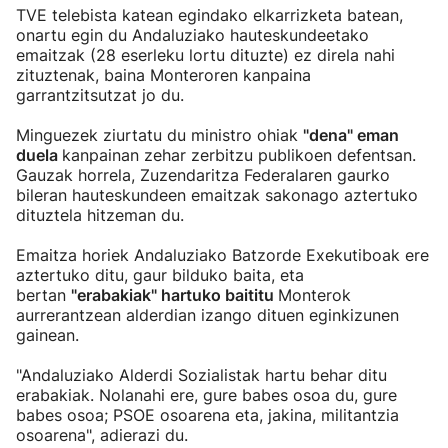
TVE telebista katean egindako elkarrizketa batean,
onartu egin du Andaluziako hauteskundeetako
emaitzak (28 eserleku lortu dituzte) ez direla nahi
zituztenak, baina Monteroren kanpaina
garrantzitsutzat jo du.
Minguezek ziurtatu du ministro ohiak
"dena" eman
duela
kanpainan zehar zerbitzu publikoen defentsan.
Gauzak horrela, Zuzendaritza Federalaren gaurko
bileran hauteskundeen emaitzak sakonago aztertuko
dituztela hitzeman du.
Emaitza horiek Andaluziako Batzorde Exekutiboak ere
aztertuko ditu, gaur bilduko baita, eta
bertan
"erabakiak" hartuko baititu
Monterok
aurrerantzean alderdian izango dituen eginkizunen
gainean.
"Andaluziako Alderdi Sozialistak hartu behar ditu
erabakiak. Nolanahi ere, gure babes osoa du, gure
babes osoa; PSOE osoarena eta, jakina, militantzia
osoarena", adierazi du.