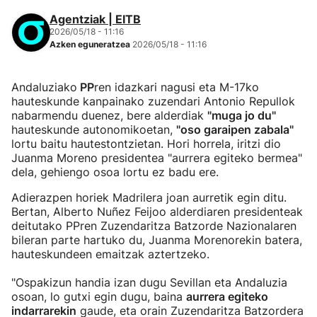
Agentziak | EITB
2026/05/18 - 11:16
Azken eguneratzea
2026/05/18 - 11:16
Andaluziako
PP
ren idazkari nagusi eta M-17ko
hauteskunde kanpainako zuzendari Antonio Repullok
nabarmendu duenez, bere alderdiak
"muga jo du"
hauteskunde autonomikoetan,
"oso garaipen zabala"
lortu baitu hautestontzietan. Hori horrela, iritzi dio
Juanma Moreno presidentea "aurrera egiteko bermea"
dela, gehiengo osoa lortu ez badu ere.
Adierazpen horiek Madrilera joan aurretik egin ditu.
Bertan, Alberto Nuñez Feijoo alderdiaren presidenteak
deitutako PPren Zuzendaritza Batzorde Nazionalaren
bileran parte hartuko du, Juanma Morenorekin batera,
hauteskundeen emaitzak aztertzeko.
"Ospakizun handia izan dugu Sevillan eta Andaluzia
osoan, lo gutxi egin dugu, baina
aurrera egiteko
indarrarekin
gaude, eta orain Zuzendaritza Batzordera