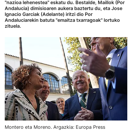
"nazioa lehenestea" eskatu du. Bestalde, Maillok (Por
Andalucia) dimisioaren aukera baztertu du, eta Jose
Ignacio Garciak (Adelante) iritzi dio Por
Andaluciarekin batuta "emaitza txarragoak" lortuko
zituela.
Montero eta Moreno. Argazkia: Europa Press