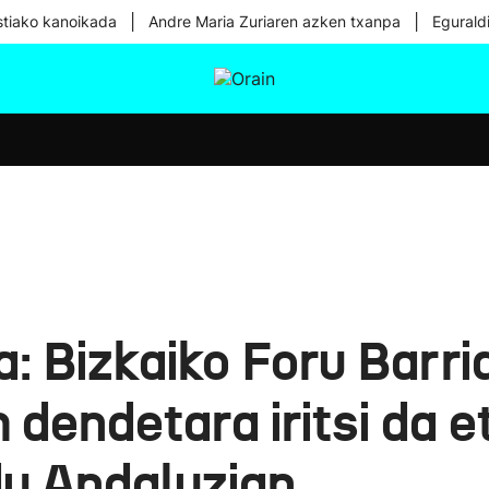
|
|
tiako kanoikada
Andre Maria Zuriaren azken txanpa
Egurald
tura
Ikusmiran
Egural
Osasuna
Teknologia
ra: Bizkaiko Foru Barr
 dendetara iritsi da 
u Andaluzian