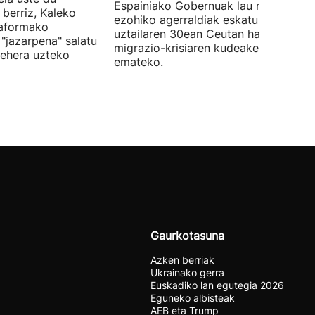
Espainiako Gobernuak lau ministroen
 berriz, Kaleko
ezohiko agerraldiak eskatu ditu,
taformako
uztailaren 30ean Ceutan hasitako
"jazarpena" salatu
migrazio-krisiaren kudeaketaren berri
behera uzteko
emateko.
Gaurkotasuna
Azken berriak
Ukrainako gerra
Euskadiko lan egutegia 2026
Eguneko albisteak
AEB eta Trump