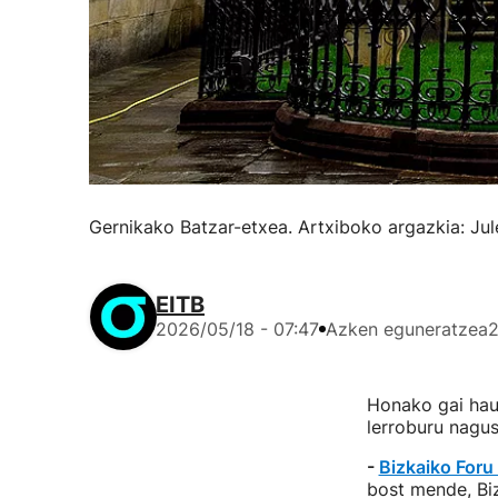
Gernikako Batzar-etxea. Artxiboko argazkia: Jul
EITB
2026/05/18 - 07:47
Azken eguneratzea
2
Honako gai hau
lerroburu nagus
-
Bizkaiko Foru
bost mende, Bi