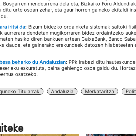
. Bosgarren mendeurrena dela eta, Bizkaiko Foru Aldundiak
u ditu urte osoan zehar, eta gaur horren gaineko ekitaldi ins
 du.
a iritsi da
:
Bizum bidezko ordainketa sistemak saltoki fisi
rtik aurrerara dendetan mugikorraren bidez ordaintzeko au
ematen hasiko diren bankuen artean CaixaBank, Banco Sabad
xa daude, eta gainerako erakundeek datozen hilabeteetan 
besa beharko du Andaluzian
:
PPk irabazi ditu hauteskund
 eserleku eskuratuta, baina gehiengo osoa galdu du. Horta
bernua osatzeko.
guneko Titularrak
Andaluzia
Merkataritza
Poli
aiteke