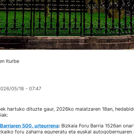
en Iturbe
026/05/18 - 07:47
ek hartuko dituzte gaur, 2026ko maiatzaren 18an, hedabi
iak:
 Barriaren 500. urteurrena
:
Bizkaia Foru Barria 1526an onar
zkaiko foru zaharra eguneratu eta euskal autogobernuaren