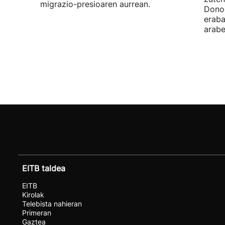
migrazio-presioaren aurrean.
Donos
eraba
arabe
EITB taldea
EITB
Kirolak
Telebista nahieran
Primeran
Gaztea