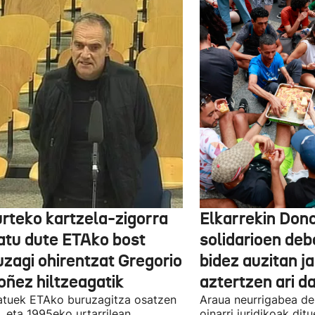
urteko kartzela-zigorra
Elkarrekin Dono
atu dute ETAko bost
solidarioen deb
uzagi ohirentzat Gregorio
bidez auzitan j
oñez hiltzeagatik
aztertzen ari d
tuek ETAko buruzagitza osatzen
Araua neurrigabea de
, eta 1995eko urtarrilean
oinarri juridikoak dit