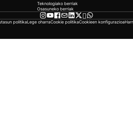
Teknologiako berriak
Osasuneko berriak
utasun politika
Lege oharra
Cookie politika
Cookieen konfigurazioa
Har