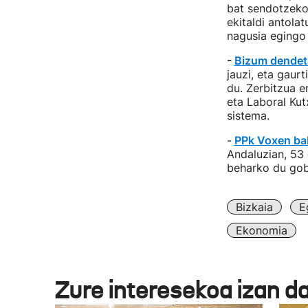
bat sendotzeko
ekitaldi antolat
nagusia egingo
-
Bizum dendetar
jauzi, eta gau
du. Zerbitzua 
eta Laboral Kut
sistema.
-
PPk Voxen ba
Andaluzian, 53
beharko du go
Bizkaia
E
Ekonomia
Zure interesekoa izan d