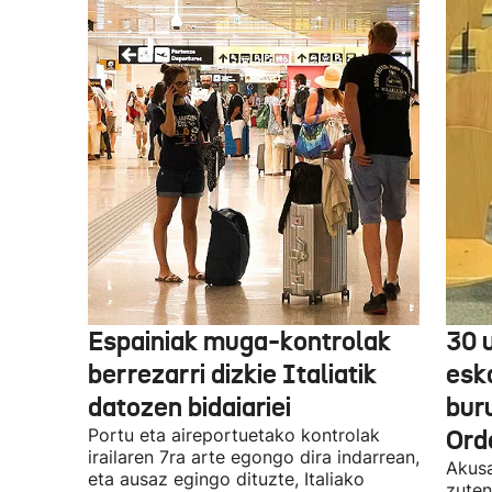
Espainiak muga-kontrolak
30 
berrezarri dizkie Italiatik
esk
datozen bidaiariei
bur
Portu eta aireportuetako kontrolak
Ord
irailaren 7ra arte egongo dira indarrean,
Akusa
eta ausaz egingo dituzte, Italiako
zuten