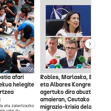
stia afari
Robles, Marlaska, Bolaños
ekua helegite
eta Albares Kongresuan
artzea
agertuko dira abuztuaren
a
amaieran, Ceutako
la eta zalantzazko
migrazio-krisia dela eta
uela uste du