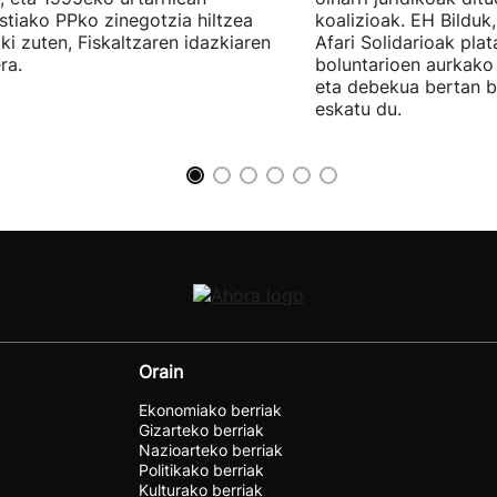
tiako PPko zinegotzia hiltzea
koalizioak. EH Bilduk,
ki zuten, Fiskaltzaren idazkiaren
Afari Solidarioak pla
ra.
boluntarioen aurkako 
eta debekua bertan 
eskatu du.
Orain
Ekonomiako berriak
Gizarteko berriak
Nazioarteko berriak
Politikako berriak
Kulturako berriak