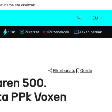
ia: beroa eta ekaitzak
EU
dia
Klisk
Zuretzat
Zuzenekoak
Azken berriak
Klisk
Zuzenekoak
Zuretzat
Elkarbanatu
Gorde
iaren 500.
Azken berriak
eta PPk Voxen