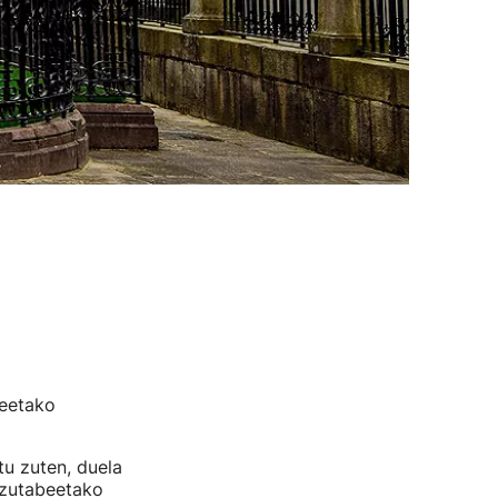
deetako
tu zuten, duela
 zutabeetako