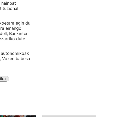
 hainbat
tituzional
koetara egin du
kera emango
ell, Bankinter
ezarriko dute
e autonomikoak
z, Voxen babesa
tika