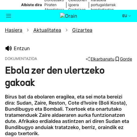
|
|
Albiste dira
Piraten
igoera
portugaldarrak
Abordatzea
Gasteizen
hondartzetan
EU
Hasiera
Aktualitatea
Gizartea
Aktualitatea
Bilatzailea
Politika
Entzun
DOKUMENTAZIOA
Elkarbanatu
Gorde
Kultura
Ebola zer den ulertzeko
gakoak
Ikusmiran
Birus bat da ebolaren eragilea, eta sei mota bereizi
Eguraldia
dira: Sudan, Zaire, Reston, Cote d'Ivoire (Boli Kosta),
Bundibugyo eta Bombali. Txertoek eta onartutako
tratamenduek Zaire aldaeraren aurka funtzionatzen
dute. Afrikako erdialdea astintzen ari diren Sudan eta
Bundibugyo anduiak tratatzeko, berriz, oraindik ez
dago txertorik.