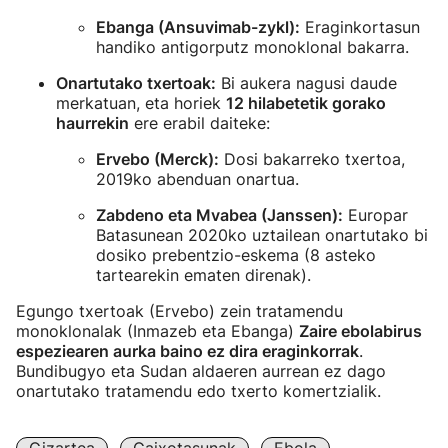
Ebanga (Ansuvimab-zykl):
Eraginkortasun
handiko antigorputz monoklonal bakarra.
Onartutako txertoak:
Bi aukera nagusi daude
merkatuan, eta horiek
12 hilabetetik gorako
haurrekin
ere erabil daiteke:
Ervebo (Merck):
Dosi bakarreko txertoa,
2019ko abenduan onartua.
Zabdeno eta Mvabea (Janssen):
Europar
Batasunean 2020ko uztailean onartutako bi
dosiko prebentzio-eskema (8 asteko
tartearekin ematen direnak).
Egungo txertoak (Ervebo) zein tratamendu
monoklonalak (Inmazeb eta Ebanga)
Zaire ebolabirus
espeziearen aurka baino ez dira eraginkorrak
.
Bundibugyo eta Sudan aldaeren aurrean ez dago
onartutako tratamendu edo txerto komertzialik.