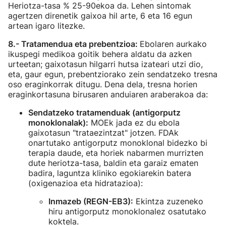
Heriotza-tasa % 25-90ekoa da. Lehen sintomak
agertzen direnetik gaixoa hil arte, 6 eta 16 egun
artean igaro litezke.
8.- Tratamendua eta prebentzioa:
Ebolaren aurkako
ikuspegi medikoa goitik behera aldatu da azken
urteetan; gaixotasun hilgarri hutsa izateari utzi dio,
eta, gaur egun, prebentziorako zein sendatzeko tresna
oso eraginkorrak ditugu. Dena dela, tresna horien
eraginkortasuna birusaren anduiaren araberakoa da:
Sendatzeko tratamenduak (antigorputz
monoklonalak):
MOEk jada ez du ebola
gaixotasun "trataezintzat" jotzen. FDAk
onartutako antigorputz monoklonal bidezko bi
terapia daude, eta horiek nabarmen murrizten
dute heriotza-tasa, baldin eta garaiz ematen
badira, laguntza kliniko egokiarekin batera
(oxigenazioa eta hidratazioa):
Inmazeb (REGN-EB3):
Ekintza zuzeneko
hiru antigorputz monoklonalez osatutako
koktela.