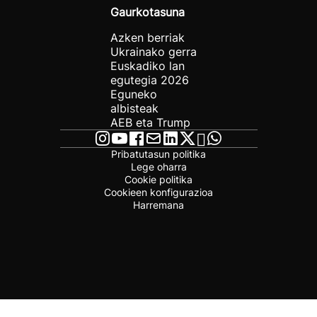
Gaurkotasuna
Azken berriak
Ukrainako gerra
Euskadiko lan
egutegia 2026
Eguneko
albisteak
AEB eta Trump
Pribatutasun politika
Lege oharra
Cookie politika
Cookieen konfigurazioa
Harremana