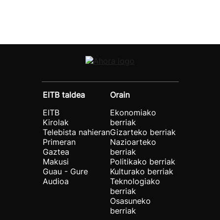
EITB taldea
Orain
EITB
Ekonomiako
Kirolak
berriak
Telebista nahieran
Gizarteko berriak
Primeran
Nazioarteko
Gaztea
berriak
Makusi
Politikako berriak
Guau - Gure
Kulturako berriak
Audioa
Teknologiako
berriak
Osasuneko
berriak