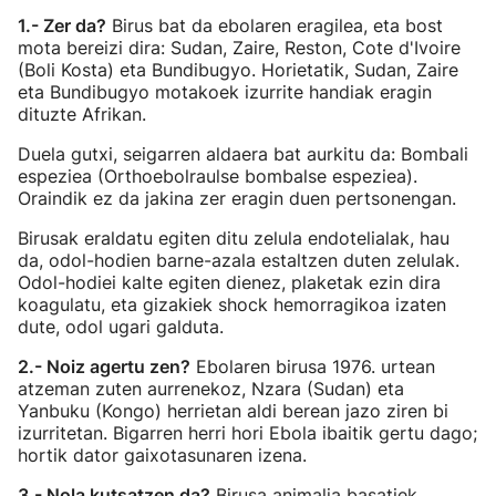
1.- Zer da?
Birus bat da ebolaren eragilea, eta bost
mota bereizi dira: Sudan, Zaire, Reston, Cote d'Ivoire
(Boli Kosta) eta Bundibugyo. Horietatik, Sudan, Zaire
eta Bundibugyo motakoek izurrite handiak eragin
dituzte Afrikan.
Duela gutxi, seigarren aldaera bat aurkitu da: Bombali
espeziea (Orthoebolraulse bombalse espeziea).
Oraindik ez da jakina zer eragin duen pertsonengan.
Birusak eraldatu egiten ditu zelula endotelialak, hau
da, odol-hodien barne-azala estaltzen duten zelulak.
Odol-hodiei kalte egiten dienez, plaketak ezin dira
koagulatu, eta gizakiek shock hemorragikoa izaten
dute, odol ugari galduta.
2.- Noiz agertu zen?
Ebolaren birusa 1976. urtean
atzeman zuten aurrenekoz, Nzara (Sudan) eta
Yanbuku (Kongo) herrietan aldi berean jazo ziren bi
izurritetan. Bigarren herri hori Ebola ibaitik gertu dago;
hortik dator gaixotasunaren izena.
3.- Nola kutsatzen da?
Birusa animalia basatiek