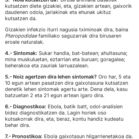
kutsatzen diete gizakiei, eta, gizakien artean, gaixorik
daudenen odola, jariakinak eta ehunak ukituz
kutsatzen da.
Gizakien infekzio iturri nagusia tximinoak dira, baina
Pteropodidae
familiako saguzarrak dira birusaren
eroale naturalak.
4.- Sintomak:
Sukar handia, bat-batean; ahultasuna;
mina muskuluetan, eztarrian eta buruan; goragalea;
beherakoa eta zauriak larruazalean.
5.- Noiz agertzen dira lehen sintomak?
Oro har, 5 eta
10 egun artean pasatzen dira gaixotasuna kutsatzen
denetik lehen sintomak agertu arte. Dena dela, kasu
batzuetan 2 eta 21 egun artean igaro dira.
6.- Diagnostikoa:
Ebola, batik batt, odol-analisien
bidez diagnostikatzen da. Lagin horiek oso
kutsakorrak dira, eta, beraz, kontu handiz kudeatu
behar dira.
7.- Pronostikoa:
Ebola gaixotasun hilgarrienetakoa da.