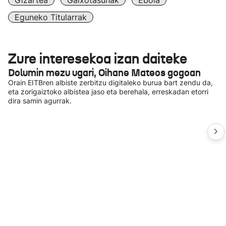
Gizartea
Gaixotasunak
Ebola
Eguneko Titularrak
Zure interesekoa izan daiteke
Dolumin mezu ugari, Oihane Mateos gogoan
Orain EITBren albiste zerbitzu digitaleko burua bart zendu da,
eta zorigaiztoko albistea jaso eta berehala, erreskadan etorri
dira samin agurrak.