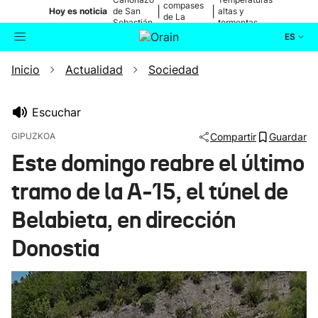
compases
|
|
Hoy es noticia
de San
altas y
de La
Sebastián
tormentas
Blanca
ES
Inicio
Actualidad
Sociedad
Actualidad
Buscador
Política
Escuchar
GIPUZKOA
Compartir
Guardar
Cultura
Este domingo reabre el último
tramo de la A-15, el túnel de
Ikusmiran
Belabieta, en dirección
Eguraldia
Donostia