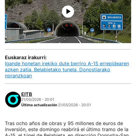
Euskaraz irakurri:
Igande honetan irekiko dute berriro A-15 errepidearen
azken zatia, Belabietako tunela, Donostiarako
noranzkoan
EITB
21/05/2026 - 20:01
Última actualización
21/05/2026 - 20:01
Tras ocho años de obras y 95 millones de euros de
inversión, este domingo reabrirá el último tramo de la
A-15, el túnel de Belabieta, en dirección Donostia-San