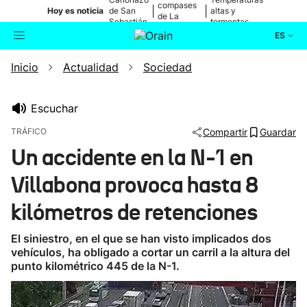
compases
|
|
Hoy es noticia
de San
altas y
de La
Sebastián
tormentas
Blanca
ES
Inicio
Actualidad
Sociedad
Actualidad
Buscador
Política
Escuchar
TRÁFICO
Compartir
Guardar
Cultura
Un accidente en la N-1 en
Villabona provoca hasta 8
Ikusmiran
kilómetros de retenciones
Eguraldia
El siniestro, en el que se han visto implicados dos
vehículos, ha obligado a cortar un carril a la altura del
punto kilométrico 445 de la N-1.