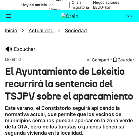
Crisis
Negociaciones
|
|
Hoy es noticia
en
migratoria
EEUU-Irán
Vitoria-
Gasteiz
ES
Inicio
Actualidad
Sociedad
Actualidad
Buscador
Política
Escuchar
LEKEITIO
Compartir
Guardar
Cultura
El Ayuntamiento de Lekeitio
recurrirá la sentencia del
Ikusmiran
TSJPV sobre el aparcamiento
Eguraldia
Este verano, el Constistorio seguirá aplicando la
normativa actual, que permite que los vecinos de
municipios cercanos puedan aparcar en la zona verde
de la OTA, pero no los turistas o quienes tienen su
segunda vivienda en la localidad.