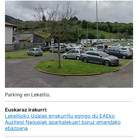
Parking en Lekeitio.
Euskaraz irakurri:
Lekeitioko Udalak errekurritu egingo du EAEko
Auzitegi Nagusiak aparkalekuari buruz emandako
ebazpena