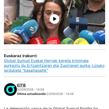
Euskaraz irakurri:
Global Sumud Euskal Herriak kereila kriminala
aurkeztu du Ertzaintzaren eta Zupiriaren aurka, Loiuko
jarduketa "basatiagatik"
EITB
02/06/2026 - 14:08
Última actualización
02/06/2026 - 14:08
La delegación vasca de la Global Sumud Flotilla ha