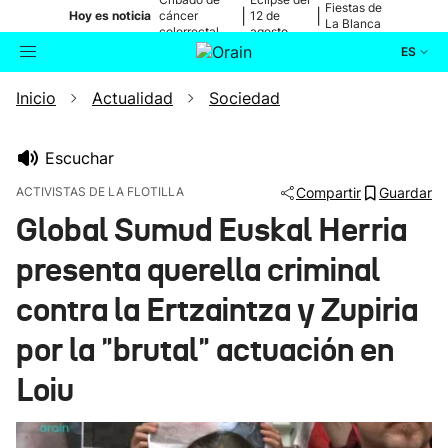
Fiestas de
|
|
Hoy es noticia
cáncer
12 de
La Blanca
colorrectal
agosto
ES
Inicio
Actualidad
Sociedad
Actualidad
Buscador
Política
Escuchar
ACTIVISTAS DE LA FLOTILLA
Compartir
Guardar
Cultura
Global Sumud Euskal Herria
presenta querella criminal
Ikusmiran
contra la Ertzaintza y Zupiria
Eguraldia
por la "brutal" actuación en
Loiu