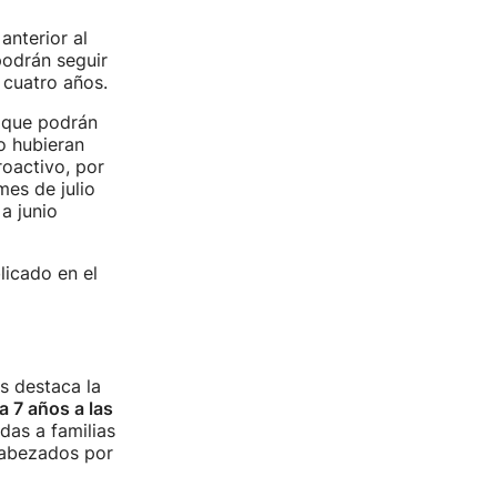
anterior al
podrán seguir
 cuatro años.
o que podrán
no hubieran
roactivo, por
mes de julio
a junio
licado en el
s destaca la
 7 años a las
das a familias
cabezados por