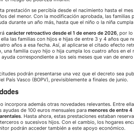
ta prestación se percibía desde el nacimiento hasta el mes 
os del menor. Con la modificación aprobada, las familias 
da durante un año más, hasta que el niño o la niña cumpla
drá
carácter retroactivo desde el 1 de enero de 2026
, por l
ella las familias con hijos e hijas de entre 3 y 4 años que 
atro años a esa fecha. Así, al aplicarse el citado efecto ret
o, una familia cuyo hijo o hija cumpla los cuatro años en el 
 ayuda correspondiente a los seis meses que van de enero 
citudes podrán presentarse una vez que el decreto sea pub
del País Vasco (BOPV), previsiblemente a finales de junio.
edades
o incorpora además otras novedades relevantes. Entre ella
as ayudas de 100 euros mensuales para
menores de entre 4 a
arentales
. Hasta ahora, estas prestaciones estaban reserva
terceros o sucesivos hijos. Con el cambio, los hogares en
nitor podrán acceder también a este apoyo económico.