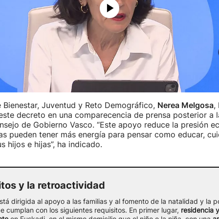
e Bienestar, Juventud y Reto Demográfico,
Nerea Melgosa
,
 este decreto en una comparecencia de prensa posterior a l
nsejo de Gobierno Vasco. “Este apoyo reduce la presión e
s pueden tener más energía para pensar como educar, cui
 hijos e hijas”, ha indicado.
itos y la retroactividad
está dirigida al apoyo a las familias y al fomento de la natalidad y la p
e cumplan con los siguientes requisitos. En primer lugar,
residencia 
nto
en Euskadi, en el mismo domicilio que el niño o la niña, con una
a