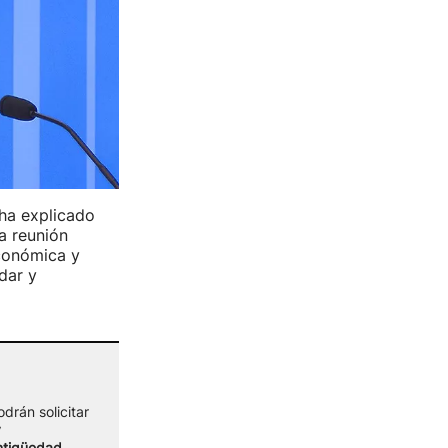
 ha explicado
a reunión
conómica y
dar y
odrán solicitar
y
ntigüedad