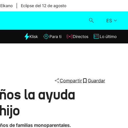
|
 Elkano
Eclipse del 12 de agosto
ES
dia
Klisk
Para ti
Directos
Lo último
Klisk
Directos
Para ti
Compartir
Guardar
años la ayuda
Lo último
hijo
años de familias monoparentales.