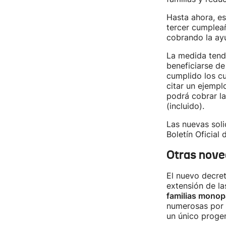
Hasta ahora, es
tercer cumpleañ
cobrando la ayu
La medida ten
beneficiarse de 
cumplido los cu
citar un ejempl
podrá cobrar la
(incluido).
Las nuevas soli
Boletín Oficial 
Otras nov
El nuevo decret
extensión de l
familias monop
numerosas por 
un único proge