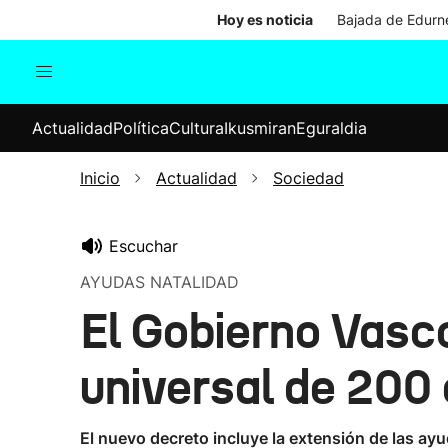
Hoy es noticia
Bajada de Edurne
Actualidad
Política
Cul
Actualidad
Política
Cultura
Ikusmiran
Eguraldia
Sociedad
Elecciones
Economía
Inicio
Actualidad
Sociedad
Internacional
Escuchar
AYUDAS NATALIDAD
El Gobierno Vasco
universal de 200 
El nuevo decreto incluye la extensión de las a