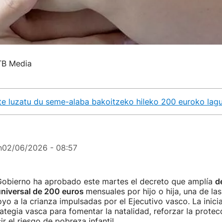
ITB Media
rte luzatu du seme-alaba bakoitzeko hileko 200 euroko lagu
n
02/06/2026 - 08:57
Gobierno ha aprobado este martes el decreto que amplía
d
universal de 200 euros
mensuales por hijo o hija, una de las
o a la crianza impulsadas por el Ejecutivo vasco. La inici
rategia vasca para fomentar la natalidad, reforzar la protec
ir el riesgo de pobreza infantil.