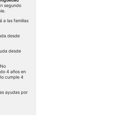
 En segundo
le.
 a las familias
yuda desde
ayuda desde
 No
ido 4 años en
iño cumple 4
vas ayudas por