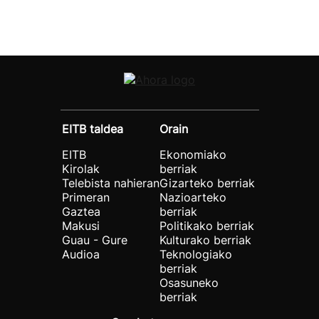
EITB taldea
Orain
EITB
Ekonomiako
Kirolak
berriak
Telebista nahieran
Gizarteko berriak
Primeran
Nazioarteko
Gaztea
berriak
Makusi
Politikako berriak
Guau - Gure
Kulturako berriak
Audioa
Teknologiako
berriak
Osasuneko
berriak