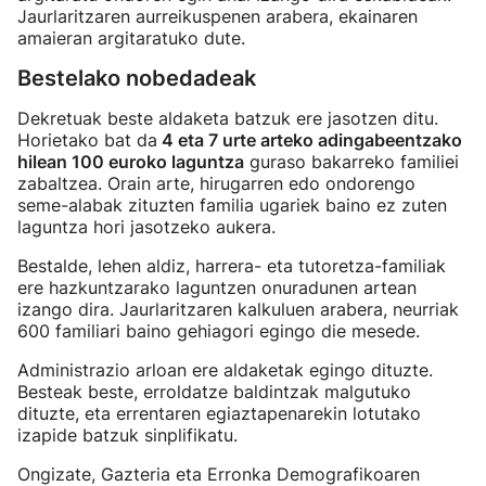
Jaurlaritzaren aurreikuspenen arabera, ekainaren
amaieran argitaratuko dute.
Bestelako nobedadeak
Dekretuak beste aldaketa batzuk ere jasotzen ditu.
Horietako bat da
4 eta 7 urte arteko adingabeentzako
hilean 100 euroko laguntza
guraso bakarreko familiei
zabaltzea. Orain arte, hirugarren edo ondorengo
seme-alabak zituzten familia ugariek baino ez zuten
laguntza hori jasotzeko aukera.
Bestalde, lehen aldiz, harrera- eta tutoretza-familiak
ere hazkuntzarako laguntzen onuradunen artean
izango dira. Jaurlaritzaren kalkuluen arabera, neurriak
600 familiari baino gehiagori egingo die mesede.
Administrazio arloan ere aldaketak egingo dituzte.
Besteak beste, erroldatze baldintzak malgutuko
dituzte, eta errentaren egiaztapenarekin lotutako
izapide batzuk sinplifikatu.
Ongizate, Gazteria eta Erronka Demografikoaren