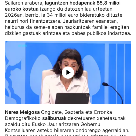
Sailaren arabera,
laguntzen hedapenak 85,8 milioi
euroko kostua
izango du datozen lau urteetan.
2026an, berriz, ia 34 milioi euro bideratuko dituzte
neurri hori finantzatzera. Jaurlaritzaren esanetan,
helburua da seme-alaben hazkuntzak familiei eragiten
dizkien gastuak arintzea eta babes publikoa indartzea.
Nerea Melgosa
Ongizate, Gazteria eta Erronka
Demografikoko
sailburuak
dekretuaren xehetasunak
azaldu ditu Eusko Jaurlaritzaren Gobernu
Kontseiluaren asteko bileraren ondorengo agerraldian.