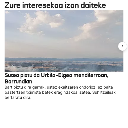
Zure interesekoa izan daiteke
Sutea piztu da Urkila-Elgea mendilerroan,
Barrundian
Bart piztu dira garrak, ustez ekaitzaren ondorioz, ez baita
baztertzen tximista batek eragindakoa izatea. Suhiltzaileak
bertaratu dira.