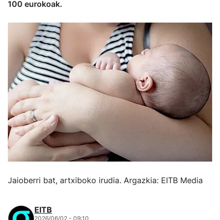
100 eurokoak.
Jaioberri bat, artxiboko irudia. Argazkia: EITB Media
EITB
2026/06/02 - 09:10