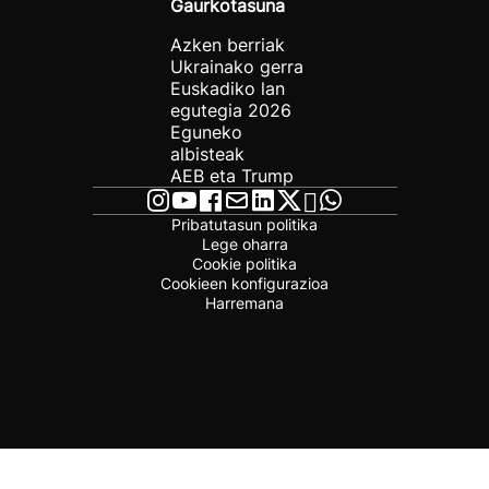
Gaurkotasuna
Azken berriak
Ukrainako gerra
Euskadiko lan
egutegia 2026
Eguneko
albisteak
AEB eta Trump
Pribatutasun politika
Lege oharra
Cookie politika
Cookieen konfigurazioa
Harremana