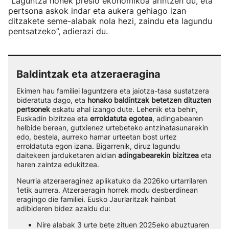
“Laguntza honek presio ekonomikoa arintzen du, eta
pertsona askok indar eta aukera gehiago izan
ditzakete seme-alabak nola hezi, zaindu eta lagundu
pentsatzeko”, adierazi du.
Baldintzak eta atzeraeragina
Ekimen hau familiei laguntzera eta jaiotza-tasa sustatzera
bideratuta dago, eta
honako baldintzak betetzen dituzten
pertsonek
eskatu ahal izango dute. Lehenik eta behin,
Euskadin bizitzea eta
erroldatuta egotea
, adingabearen
helbide berean, gutxienez urtebeteko antzinatasunarekin
edo, bestela, aurreko hamar urteetan bost urtez
erroldatuta egon izana. Bigarrenik, diruz lagundu
daitekeen jarduketaren aldian
adingabearekin bizitzea
eta
haren zaintza edukitzea.
Neurria atzeraeraginez aplikatuko da 2026ko urtarrilaren
1etik aurrera. Atzeraeragin horrek modu desberdinean
eragingo die familiei. Eusko Jaurlaritzak hainbat
adibideren bidez azaldu du:
Nire alabak 3 urte bete zituen 2025eko abuztuaren