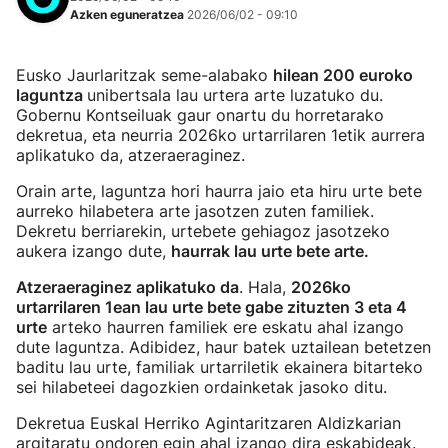
Azken eguneratzea
2026/06/02 - 09:10
Eusko Jaurlaritzak seme-alabako
hilean 200 euroko
laguntza
unibertsala lau urtera arte luzatuko du.
Gobernu Kontseiluak gaur onartu du horretarako
dekretua, eta neurria 2026ko urtarrilaren 1etik aurrera
aplikatuko da, atzeraeraginez.
Orain arte, laguntza hori haurra jaio eta hiru urte bete
aurreko hilabetera arte jasotzen zuten familiek.
Dekretu berriarekin, urtebete gehiagoz jasotzeko
aukera izango dute,
haurrak lau urte bete arte.
Atzeraeraginez aplikatuko da
. Hala,
2026ko
urtarrilaren 1ean lau urte bete gabe zituzten 3 eta 4
urte
arteko haurren familiek ere eskatu ahal izango
dute laguntza. Adibidez, haur batek uztailean betetzen
baditu lau urte, familiak urtarriletik ekainera bitarteko
sei hilabeteei dagozkien ordainketak jasoko ditu.
Dekretua Euskal Herriko Agintaritzaren Aldizkarian
argitaratu ondoren egin ahal izango dira eskabideak.