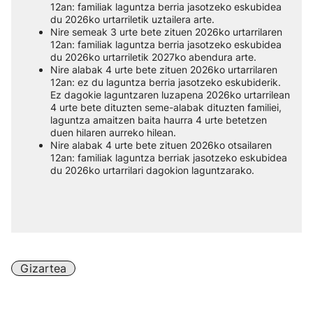
12an: familiak laguntza berria jasotzeko eskubidea
du 2026ko urtarriletik uztailera arte.
Nire semeak 3 urte bete zituen 2026ko urtarrilaren
12an: familiak laguntza berria jasotzeko eskubidea
du 2026ko urtarriletik 2027ko abendura arte.
Nire alabak 4 urte bete zituen 2026ko urtarrilaren
12an: ez du laguntza berria jasotzeko eskubiderik.
Ez dagokie laguntzaren luzapena 2026ko urtarrilean
4 urte bete dituzten seme-alabak dituzten familiei,
laguntza amaitzen baita haurra 4 urte betetzen
duen hilaren aurreko hilean.
Nire alabak 4 urte bete zituen 2026ko otsailaren
12an: familiak laguntza berriak jasotzeko eskubidea
du 2026ko urtarrilari dagokion laguntzarako.
Gizartea