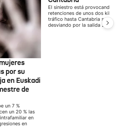
El siniestro está provocando
retenciones de unos dos kilómetros. 
tráfico hasta Cantabria se está
desviando por la salida 236.
 mujeres
s por su
ja en Euskadi
mestre de
e un 7 %
cen un 20 % las
intrafamiliar en
gresiones en