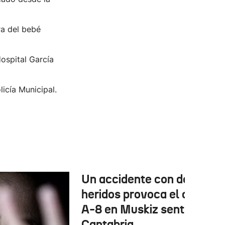
ra del bebé
ospital García
licía Municipal.
Un accidente con dos
heridos provoca el corte d
A-8 en Muskiz sentido
Cantabria