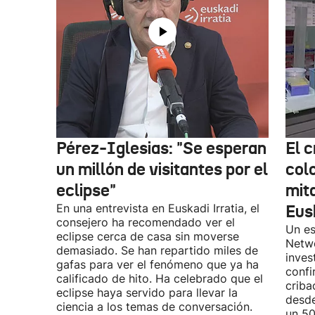
Pérez-Iglesias: "Se esperan
El 
un millón de visitantes por el
col
eclipse"
mit
En una entrevista en Euskadi Irratia, el
Eus
consejero ha recomendado ver el
Un es
eclipse cerca de casa sin moverse
Netwo
demasiado. Se han repartido miles de
inves
gafas para ver el fenómeno que ya ha
confi
calificado de hito. Ha celebrado que el
criba
eclipse haya servido para llevar la
desde
ciencia a los temas de conversación.
un 50