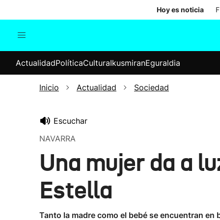
Hoy es noticia
F
Actualidad
Política
Cul
Actualidad
Política
Cultura
Ikusmiran
Eguraldia
Sociedad
Elecciones
Economía
Inicio
Actualidad
Sociedad
Internacional
Escuchar
NAVARRA
Una mujer da a lu
Estella
Tanto la madre como el bebé se encuentran en b