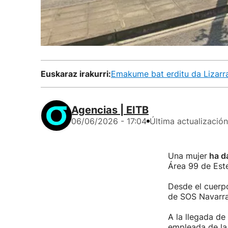
Euskaraz irakurri:
Emakume bat erditu da Lizarr
Agencias | EITB
06/06/2026 - 17:04
Última actualización
Una mujer
ha d
Área 99 de Este
Desde el cuerpo
de SOS Navarra 
A la llegada de
empleada de la 