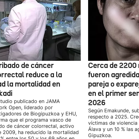
cribado de cáncer
Cerca de 2200
orrectal reduce a la
fueron agredida
ad la mortalidad en
pareja o expare
kadi
en el primer se
tudio publicado en JAMA
2026
rk Open, liderado por
Según Emakunde, sub
tigadores de Biogipuzkoa y EHU,
respecto a 2025. Cre
rma que el programa vasco de
víctimas de violencia 
do de cáncer colorrectal, activo
Álava y un 10 % las a
 2009, ha reducido la mortalidad
Gipuzkoa.
% entre los 50 y los 69 años en