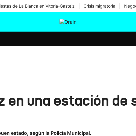
|
|
iestas de La Blanca en Vitoria-Gasteiz
Crisis migratoria
Negoc
tura
Ikusmiran
Egural
Salud
Tecnología
z en una estación de 
uen estado, según la Policía Municipal.