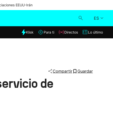
iaciones EEUU-Irán
ES
dia
Klisk
Para ti
Directos
Lo último
Klisk
Directos
Para ti
Compartir
Guardar
servicio de
Lo último