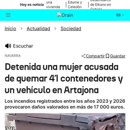
una
Edurne y
|
|
Hoy es noticia
de Elkano en
vivienda
Celedón
Getaria
de Bilbao
Txiki
ES
Inicio
Actualidad
Sociedad
Actualidad
Buscador
Política
Escuchar
NAVARRA
Compartir
Guardar
Cultura
Detenida una mujer acusada
de quemar 41 contenedores y
Ikusmiran
un vehículo en Artajona
Eguraldia
Los incendios registrados entre los años 2023 y 2026
provocaron daños valorados en más de 17 000 euros.