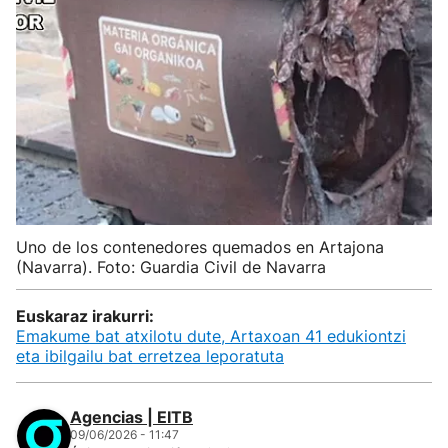
Uno de los contenedores quemados en Artajona
(Navarra). Foto: Guardia Civil de Navarra
Euskaraz irakurri:
Emakume bat atxilotu dute, Artaxoan 41 edukiontzi
eta ibilgailu bat erretzea leporatuta
Agencias | EITB
09/06/2026 - 11:47