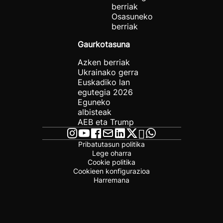
berriak
Osasuneko
berriak
Gaurkotasuna
Azken berriak
Ukrainako gerra
Euskadiko lan
egutegia 2026
Eguneko
albisteak
AEB eta Trump
Pribatutasun politika
Lege oharra
Cookie politika
Cookieen konfigurazioa
Harremana