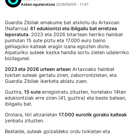
Azken eguneratzea
2026/06/09 - 11:47
Guardia Zibilak emakume bat atxilotu du Artaxoan
(Nafarroa)
41 edukiontzi eta ibilgailu bat erretzea
leporatuta
. 2023 eta 2026 bitartean herriko hainbat
puntutan 15 sute piztu eta 17.000 euro baino
gehiagoko kalteak eragin izana egozten diote.
Aipaturiko suteek kezka handia sortu zieten udalerriko
bizilagunei.
2023 eta 2026 urteen artean
Artaxoako hainbat
tokitan suteak gertatu ziren, zaborrontzietan, eta
Guardia Zibilak ikerketa abiatu zuen.
Guztira,
15 sute
erregistratu zituzten, horietako 14tan
edukiontziak erre ziren (41, guztira) eta beste batean,
ibilgailu bat.
Orotara, hiri altzarietan
17.000 eurotik gorako kalteak
zenbatu zituzten.
Bestalde, suteak goizaldeko ordu txikietan eta