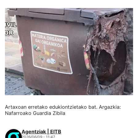
Artaxoan erretako edukiontzietako bat. Argazkia:
Nafarroako Guardia Zibila
Agentziak | EITB
2026/06/09 - 11:47