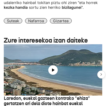
udalerriko hainbat tokitan piztu ohi ziren "eta horrek
kezka handia
sortu zien herriko
bizilagunei
".
Suteak
Nafarroa
Gizartea
Zure interesekoa izan daiteke
Laredon, euskal gazteen kontrako "ehiza"
gertatzen ari dela diote hainbat euskal