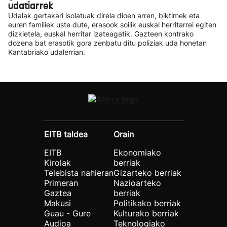
udatiarrek
Udalak gertakari isolatuak direla dioen arren, biktimek eta
euren familiek uste dute, erasook soilik euskal herritarrei egiten
dizkietela, euskal herritar izateagatik. Gazteen kontrako
dozena bat erasotik gora zenbatu ditu poliziak uda honetan
Kantabriako udalerrian.
EITB taldea
Orain
EITB
Ekonomiako
Kirolak
berriak
Telebista nahieran
Gizarteko berriak
Primeran
Nazioarteko
Gaztea
berriak
Makusi
Politikako berriak
Guau - Gure
Kulturako berriak
Audioa
Teknologiako