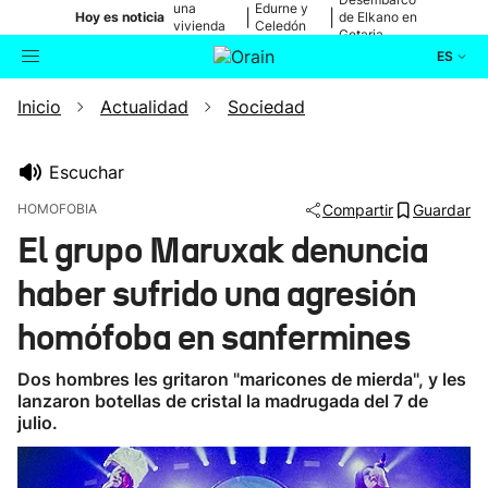
una
Edurne y
|
|
Hoy es noticia
de Elkano en
vivienda
Celedón
Getaria
de Bilbao
Txiki
ES
Inicio
Actualidad
Sociedad
Actualidad
Buscador
Política
Escuchar
HOMOFOBIA
Compartir
Guardar
Cultura
El grupo Maruxak denuncia
haber sufrido una agresión
Ikusmiran
homófoba en sanfermines
Eguraldia
Dos hombres les gritaron "maricones de mierda", y les
lanzaron botellas de cristal la madrugada del 7 de
julio.