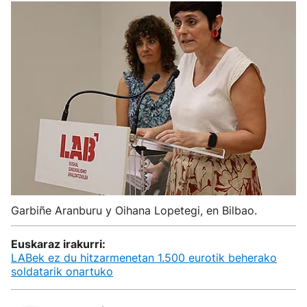
Garbiñe Aranburu y Oihana Lopetegi, en Bilbao.
Euskaraz irakurri:
LABek ez du hitzarmenetan 1.500 eurotik beherako
soldatarik onartuko