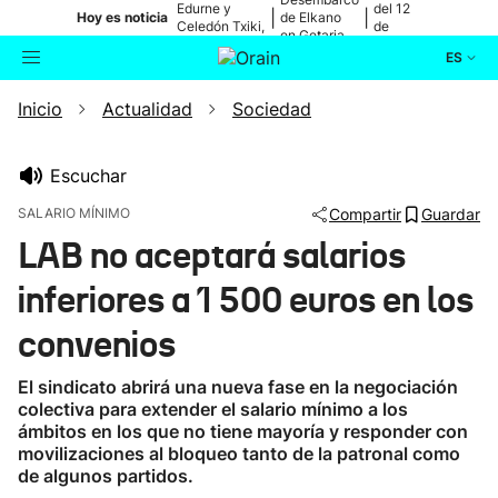
Edurne y
del 12
|
|
Hoy es noticia
de Elkano
Celedón Txiki,
de
en Getaria
en directo
agosto
ES
Inicio
Actualidad
Sociedad
Actualidad
Buscador
Política
Escuchar
SALARIO MÍNIMO
Compartir
Guardar
Cultura
LAB no aceptará salarios
inferiores a 1 500 euros en los
Ikusmiran
convenios
Eguraldia
El sindicato abrirá una nueva fase en la negociación
colectiva para extender el salario mínimo a los
ámbitos en los que no tiene mayoría y responder con
movilizaciones al bloqueo tanto de la patronal como
de algunos partidos.