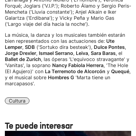
Forqué; Joglars ('V.I.P.'); Roberto Álamo y Sergio Peris-
Mencheta ('Lluvia constante'); Anjel Alkain e Iker
Galartza ('Erdibana'); y Vicky Peña y Mario Gas
('Largo viaje del día hacia la noche').
La música, la danza y los musicales también estarán
bien representados con las actuaciones de:
Ute
Lemper
,
SDB
('Sortuko dira besteak'),
Dulce Pontes
,
Jorge Drexler
,
Ismael Serrano
,
Leiva
,
Sara Baras
, el
Ballet de Zurich
, las óperas 'L'equivoco stravagante' y
'Vanitas', la soprano
Nancy Fabiola Herrera
, 'The Hole
(El Agujero)' con
La Terremoto de Alcorcón
y
Quequé
,
y el musical sobre
Hombres G
'Marta tiene un
marcapasos'.
Cultura
Te puede interesar