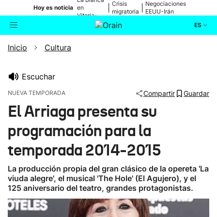
Crisis
Negociaciones
|
|
Hoy es noticia
en
migratoria
EEUU-Irán
Vitoria-
Gasteiz
ES
Inicio
Cultura
Actualidad
Buscador
Política
Escuchar
NUEVA TEMPORADA
Compartir
Guardar
Cultura
El Arriaga presenta su
programación para la
Ikusmiran
temporada 2014-2015
Eguraldia
La producción propia del gran clásico de la opereta 'La
viuda alegre', el musical 'The Hole' (El Agujero), y el
125 aniversario del teatro, grandes protagonistas.