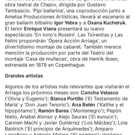
obra teatral de Chejov, dirigida por Gustavo
Tambascio. 'Pipi bailarina', una coproducción junto a
Ametsa Producciones Artísticas, llevará al escenario al
gran bailarín bilbaíno
Igor Yebra
y a
Oxana Kucheruk
.
El tenor
Enrique Viana
presentará su nuevo
espectáculo 'En tono's Rossini'. Las Txirenitas y Las
Fellini propondrán 'Ópera Acción Arriaga', un
divertidísimo montaje de cabaret. También merece
mención la producción por parte del Teatro del
montaje 'Casa de muñecas', obra de Henrik Ibsen,
estrenada en 1879 en Copenhague.
Grandes artistas
Algunos de los artistas más relevantes que visitarán el
Arriaga los próximos meses son:
Concha Velasco
('Olivia y Eugenio');
Blanca Portillo
('El Testamento de
María' y 'Don Juan Tenorio');
Ana Belén
('Kathie y el
hipopótamo');
Ramón Barea
('Montenegro'); Pepón
Nieto, Anabel Alonso y Alejo Sauras ('El eunuco');
Carmen Machi y Javier Gutiérrez ('Los Mácbez'); Lola
Baldrich ('El principio de Arquímedes'); Amparo
Larrañaga y Antonio Molero ('El nombre'); Verónica