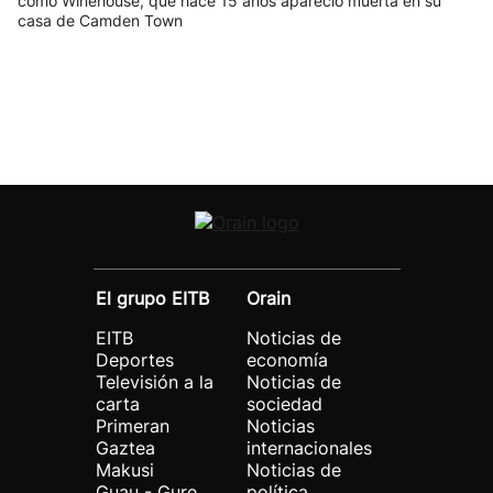
como Winehouse, que hace 15 años apareció muerta en su
casa de Camden Town
El grupo EITB
Orain
EITB
Noticias de
Deportes
economía
Televisión a la
Noticias de
carta
sociedad
Primeran
Noticias
Gaztea
internacionales
Makusi
Noticias de
Guau - Gure
política