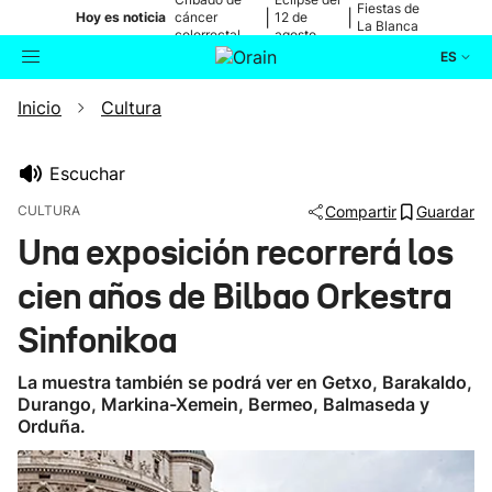
Fiestas de
|
|
Hoy es noticia
cáncer
12 de
La Blanca
colorrectal
agosto
ES
Inicio
Cultura
Actualidad
Buscador
Política
Escuchar
CULTURA
Compartir
Guardar
Cultura
Una exposición recorrerá los
cien años de Bilbao Orkestra
Ikusmiran
Sinfonikoa
Eguraldia
La muestra también se podrá ver en Getxo, Barakaldo,
Durango, Markina-Xemein, Bermeo, Balmaseda y
Orduña.