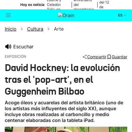
del 12
|
|
Hoy es noticia
Celedón
del
de
Txiki, en
desembarco
agosto
directo
de Elkano
ES
Inicio
Cultura
Arte
Actualidad
Buscador
Política
Escuchar
EXPOSICIÓN
Compartir
Guardar
Cultura
David Hockney: la evolución
tras el 'pop-art', en el
Ikusmiran
Guggenheim Bilbao
Eguraldia
Acoge óleos y acuarelas del artista británico (uno de
los artistas más influyentes del siglo XX), aunque
incluye obras realizadas al carboncillo y medio
centenar elaboradas con la tableta iPad.