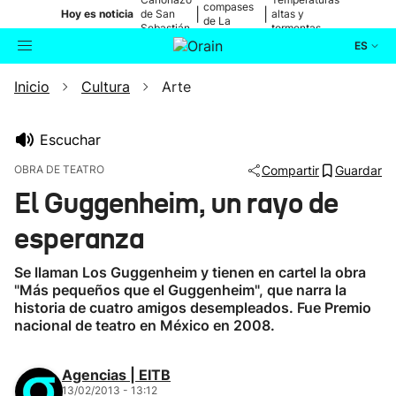
compases
|
|
Hoy es noticia
de San
altas y
de La
Sebastián
tormentas
Blanca
ES
Inicio
Cultura
Arte
Actualidad
Buscador
Política
Escuchar
OBRA DE TEATRO
Compartir
Guardar
Cultura
El Guggenheim, un rayo de
esperanza
Ikusmiran
Se llaman Los Guggenheim y tienen en cartel la obra
Eguraldia
"Más pequeños que el Guggenheim", que narra la
historia de cuatro amigos desempleados. Fue Premio
nacional de teatro en México en 2008.
Agencias | EITB
13/02/2013 - 13:12