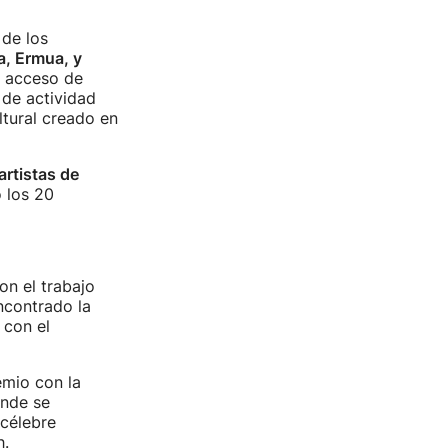
 de los
ga, Ermua, y
l acceso de
 de actividad
ultural creado en
artistas de
 los 20
on el trabajo
ncontrado la
 con el
emio con la
onde se
 célebre
h.