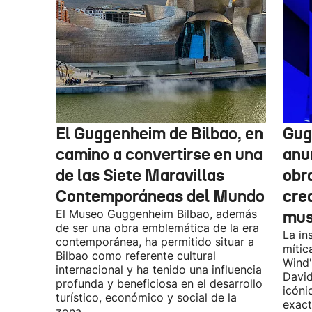
El Guggenheim de Bilbao, en
Gug
camino a convertirse en una
anu
de las Siete Maravillas
obr
Contemporáneas del Mundo
cre
El Museo Guggenheim Bilbao, además
mu
de ser una obra emblemática de la era
La in
contemporánea, ha permitido situar a
mític
Bilbao como referente cultural
Wind"
internacional y ha tenido una influencia
David
profunda y beneficiosa en el desarrollo
icóni
turístico, económico y social de la
exact
zona.