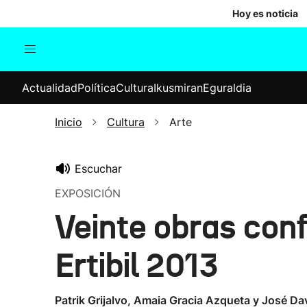
Hoy es noticia
Actualidad
Política
Cul
Actualidad
Política
Cultura
Ikusmiran
Eguraldia
Sociedad
Elecciones
Economía
Inicio
Cultura
Arte
Internacional
Escuchar
EXPOSICIÓN
Veinte obras conf
Ertibil 2013
Patrik Grijalvo, Amaia Gracia Azqueta y José Da