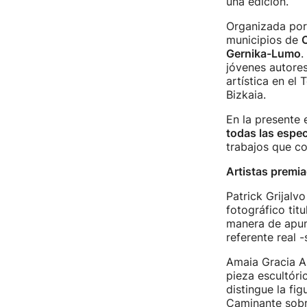
una edición.
Organizada por 
municipios de
O
Gernika-Lumo
.
jóvenes autores
artística en el 
Bizkaia.
En la presente 
todas las espec
trabajos que co
Artistas premi
Patrick Grijalv
fotográfico tit
manera de apunt
referente real 
Amaia Gracia A
pieza escultóri
distingue la fi
Caminante sobre