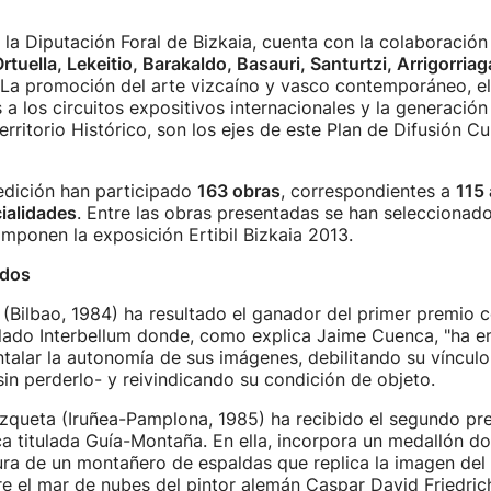
la Diputación Foral de Bizkaia, cuenta con la colaboración
rtuella, Lekeitio, Barakaldo, Basauri, Santurtzi, Arrigorria
 La promoción del arte vizcaíno y vasco contemporáneo, e
 a los circuitos expositivos internacionales y la generación
Territorio Histórico, son los ejes de este Plan de Difusión C
edición han participado
163 obras
, correspondientes a
115 
ialidades
. Entre las obras presentadas se han seleccionado
mponen la exposición Ertibil Bizkaia 2013.
ados
o (Bilbao, 1984) ha resultado el ganador del primer premio c
ulado Interbellum donde, como explica Jaime Cuenca, "ha e
alar la autonomía de sus imágenes, debilitando su vínculo
-sin perderlo- y reivindicando su condición de objeto.
zqueta (Iruñea-Pamplona, 1985) ha recibido el segundo pr
ca titulada Guía-Montaña. En ella, incorpora un medallón d
gura de un montañero de espaldas que replica la imagen del
 el mar de nubes del pintor alemán Caspar David Friedric