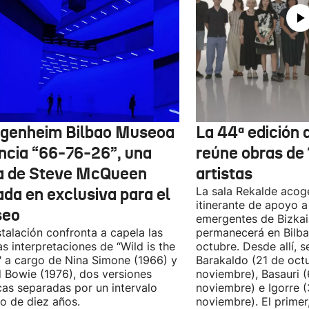
genheim Bilbao Museoa
La 44ª edición d
ncia “66-76-26”, una
reúne obras de
a de Steve McQueen
artistas
ada en exclusiva para el
La sala Rekalde acog
itinerante de apoyo a 
seo
emergentes de Bizkai
stalación confronta a capela las
permanecerá en Bilba
as interpretaciones de “Wild is the
octubre. Desde allí, s
 a cargo de Nina Simone (1966) y
Barakaldo (21 de oct
 Bowie (1976), dos versiones
noviembre), Basauri 
cas separadas por un intervalo
noviembre) e Igorre 
o de diez años.
noviembre). El primer