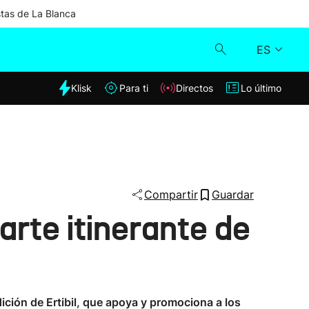
stas de La Blanca
ES
dia
Klisk
Para ti
Directos
Lo último
Klisk
Directos
Para ti
Compartir
Guardar
rte itinerante de
Lo último
ición de Ertibil, que apoya y promociona a los