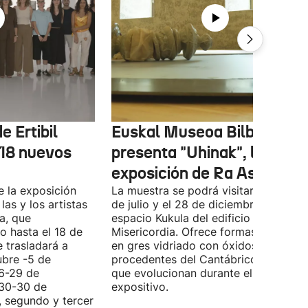
e Ertibil
Euskal Museoa Bilbao
 18 nuevos
presenta "Uhinak", la nuev
exposición de Ra Asensi
e la exposición
La muestra se podrá visitar entre el 8
las y los artistas
de julio y el 28 de diciembre en el
a, que
espacio Kukula del edificio
o hasta el 18 de
Misericordia. Ofrece formas realizada
e trasladará a
en gres vidriado con óxidos y algas
ubre -5 de
procedentes del Cantábrico, material
(6-29 de
que evolucionan durante el periodo
(30-30 de
expositivo.
, segundo y tercer