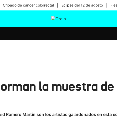
|
|
Cribado de cáncer colorrectal
Eclipse del 12 de agosto
Fie
tura
Ikusmiran
Egural
Salud
Tecnología
orman la muestra de a
vid Romero Martín son los artistas galardonados en esta ed