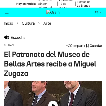
Fiestas de
|
|
Hoy es noticia
cáncer
12 de
La Blanca
colorrectal
agosto
ES
Inicio
Cultura
Arte
Actualidad
Buscador
Política
Escuchar
BILBAO
Compartir
Guardar
Cultura
El Patronato del Museo de
Bellas Artes recibe a Miguel
Ikusmiran
Zugaza
Eguraldia