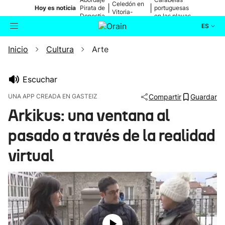
Celedón en
|
|
Hoy es noticia
Pirata de
portuguesas
Vitoria-
Donostia
en las playas
Gasteiz
ES
Inicio
Cultura
Arte
Actualidad
Buscador
Política
Escuchar
UNA APP CREADA EN GASTEIZ
Compartir
Guardar
Cultura
Arkikus: una ventana al
pasado a través de la realidad
Ikusmiran
virtual
Eguraldia