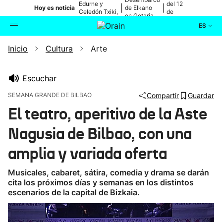
Edurne y
del 12
|
|
Hoy es noticia
de Elkano
Celedón Txiki,
de
en Getaria
en directo
agosto
ES
Inicio
Cultura
Arte
Actualidad
Buscador
Política
Escuchar
SEMANA GRANDE DE BILBAO
Compartir
Guardar
Cultura
El teatro, aperitivo de la Aste
Nagusia de Bilbao, con una
Ikusmiran
amplia y variada oferta
Eguraldia
Musicales, cabaret, sátira, comedia y drama se darán
cita los próximos días y semanas en los distintos
escenarios de la capital de Bizkaia.