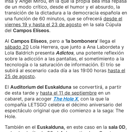
Insa y Ángel Mirou, en la que la propia Bea Insa repasa
de un modo crítico, desde el humor y el absurdo, la
transición de la dictadura a la democracia española en
una función de 60 minutos, que se ofrecerá
desde el
viernes 19 y hasta el 23 de agosto
en la sala Cúpula
del
Campos Elíseos
.
Al
Campos Elíseos
, pero a
'la bombonera'
llega el
sábado 20
Lola Herrera, que junto a Ana Labordeta y
Lola Baldrich presenta
Adictos
, una potente reflexión
sobre la adicción a las pantallas, el sometimiento a la
tecnología o la saturación de información. El trío se
subirá al escenario cada día a las 19:00 horas
hasta el
25 de agosto
.
El
Auditorium del Euskalduna
se convertirá, a partir
de esta tarde y
hasta el 11 de septiembre
en un
cabaret, para acoger
The Hole X
, con la que la
compañía LETSGO celebra el décimo aniversario del
espectáculo original que dio comienzo a la saga: The
Hole.
También en el
Euskalduna,
en este caso en la
sala 0D
,