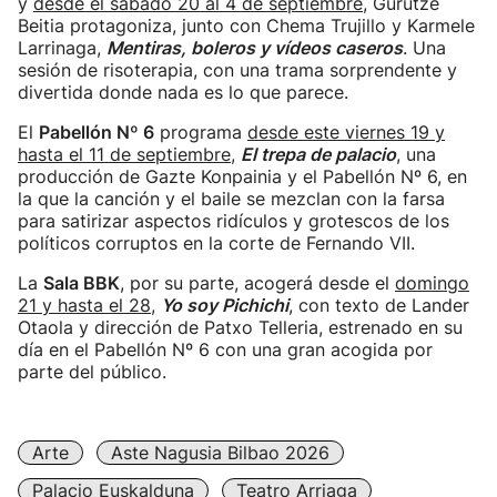
y
desde el sábado 20 al 4 de septiembre,
Gurutze
Beitia protagoniza, junto con Chema Trujillo y Karmele
Larrinaga,
Mentiras, boleros y vídeos caseros
. Una
sesión de risoterapia, con una trama sorprendente y
divertida donde nada es lo que parece.
El
Pabellón Nº 6
programa
desde este viernes 19 y
hasta el 11 de septiembre
,
El trepa de palacio
, una
producción de Gazte Konpainia y el Pabellón Nº 6, en
la que la canción y el baile se mezclan con la farsa
para satirizar aspectos ridículos y grotescos de los
políticos corruptos en la corte de Fernando VII.
La
Sala BBK
, por su parte, acogerá desde el
domingo
21 y hasta el 28
,
Yo soy Pichichi
, con texto de Lander
Otaola y dirección de Patxo Telleria, estrenado en su
día en el Pabellón Nº 6 con una gran acogida por
parte del público.
Arte
Aste Nagusia Bilbao 2026
Palacio Euskalduna
Teatro Arriaga