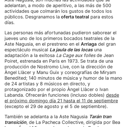
adelantan, a modo de aperitivo, a las más de 500
actividades que colmarán los gustos de todos los
públicos. Desgranamos la
oferta teatral
para estos
días.
Las personas más afortunadas pudieron saborear el
jueves uno de los primeros bocados teatrales de la
Aste Nagusia, en el prestreno en el
Arriaga
del gran
espectáculo musical
La jaula de las locas
una
adaptación a la exitosa
La Cage aux folles
de Jean
Poiret, estrenada en Paris en 1973. Se trata de una
producción de Nostromo Live, con la dirección de
Àngel Llàcer y Manu Guix y coreografías de Miryam
Benedited; 140 minutos de música y humor de la mano
de 24 artistas y 8 músicos en directo, y
protagonizado por el propio Àngel Llàcer o Ivan
Labanda. Ofrecerán funciones (incluso dobles)
desde
el próximo domingo día 21 hasta el 11 de septiembre
(excepto el 29 de agosto y el 5 de septiembre).
También se adelanta a la Aste Nagusia
Tarán tran
transición
, de La Pacheca Collective, dirigida por Bea