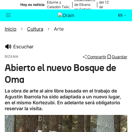
Edurne y
del 12
|
|
Hoy es noticia
de Elkano
Celedón Txiki,
de
en Getaria
en directo
agosto
ES
Inicio
Cultura
Arte
Actualidad
Buscador
Política
Escuchar
BIZKAIA
Compartir
Guardar
Cultura
Abierto el nuevo Bosque de
Oma
Ikusmiran
La obra de arte al aire libre basada en el trabajo de
Eguraldia
Agustín Ibarrola ha sido adaptada a un nuevo lugar,
en el mismo Kortezubi. En adelante será obligatorio
reservar la visita.