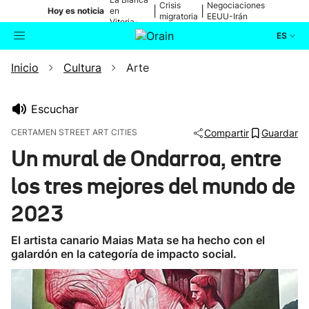
Crisis
Negociaciones
|
|
Hoy es noticia
en
migratoria
EEUU-Irán
Vitoria-
Gasteiz
ES
Inicio
Cultura
Arte
Actualidad
Buscador
Política
Escuchar
CERTAMEN STREET ART CITIES
Compartir
Guardar
Cultura
Un mural de Ondarroa, entre
los tres mejores del mundo de
Ikusmiran
2023
Eguraldia
El artista canario Maias Mata se ha hecho con el
galardón en la categoría de impacto social.