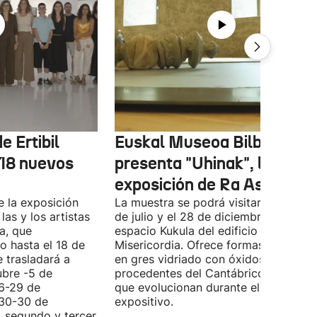
e Ertibil
Euskal Museoa Bilbao
 18 nuevos
presenta "Uhinak", la nuev
exposición de Ra Asensi
e la exposición
La muestra se podrá visitar entre el 8
las y los artistas
de julio y el 28 de diciembre en el
a, que
espacio Kukula del edificio
o hasta el 18 de
Misericordia. Ofrece formas realizada
e trasladará a
en gres vidriado con óxidos y algas
ubre -5 de
procedentes del Cantábrico, material
(6-29 de
que evolucionan durante el periodo
(30-30 de
expositivo.
, segundo y tercer