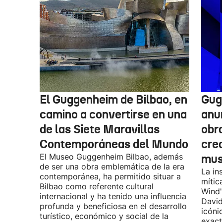
El Guggenheim de Bilbao, en
Gug
camino a convertirse en una
anu
de las Siete Maravillas
obr
Contemporáneas del Mundo
cre
El Museo Guggenheim Bilbao, además
mu
de ser una obra emblemática de la era
La in
contemporánea, ha permitido situar a
mític
Bilbao como referente cultural
Wind"
internacional y ha tenido una influencia
David
profunda y beneficiosa en el desarrollo
icóni
turístico, económico y social de la
exact