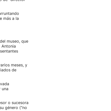
arruntando
e más a la
 del museo, que
a Antonia
esentantes
varios meses, y
diados de
evada
r una
esor o sucesora
su género ("no