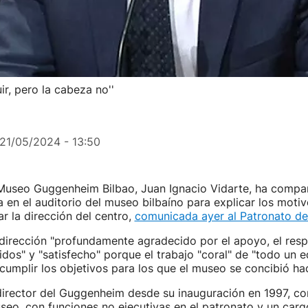
ir, pero la cabeza no''
21/05/2024 - 13:50
l Museo Guggenheim Bilbao, Juan Ignacio Vidarte, ha compa
 en el auditorio del museo bilbaíno para explicar los moti
ar la dirección del centro,
comunicada ayer al Patronato de
 dirección "profundamente agradecido por el apoyo, el resp
idos" y "satisfecho" porque el trabajo "coral" de "todo un 
cumplir los objetivos para los que el museo se concibió hac
director del Guggenheim desde su inauguración en 1997, co
seo, con funciones no ejecutivas en el patronato y un carg