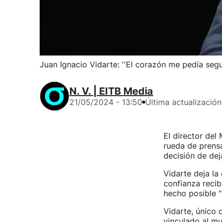
Juan Ignacio Vidarte: ''El corazón me pedía segu
N. V. | EITB Media
21/05/2024 - 13:50
Última actualización
El director de
rueda de prensa
decisión de dej
Vidarte deja la
confianza recib
hecho posible "
Vidarte, único 
vinculado al mu