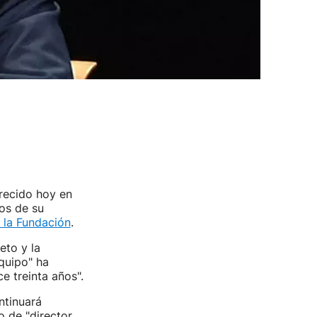
recido hoy en
vos de su
 la Fundación
.
eto y la
equipo" ha
e treinta años".
ntinuará
o de "director