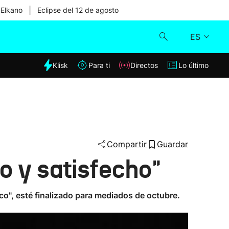
|
 Elkano
Eclipse del 12 de agosto
ES
dia
Klisk
Para ti
Directos
Lo último
Klisk
Directos
Para ti
Compartir
Guardar
o y satisfecho"
Lo último
ico", esté finalizado para mediados de octubre.