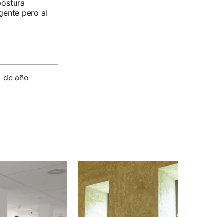
postura
gente pero al
l de año