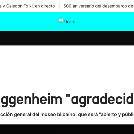
|
 y Celedón Txiki, en directo
500 aniversario del desembarco de
tura
Ikusmiran
Egural
Salud
Tecnología
Guggenheim "agradecid
ección general del museo bilbaíno, que será "abierto y públ