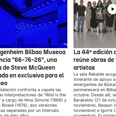
genheim Bilbao Museoa
La 44ª edición d
ncia “66-76-26”, una
reúne obras de
a de Steve McQueen
artistas
ada en exclusiva para el
La sala Rekalde acog
itinerante de apoyo a 
seo
emergentes de Bizkai
stalación confronta a capela las
permanecerá en Bilba
as interpretaciones de “Wild is the
octubre. Desde allí, s
 a cargo de Nina Simone (1966) y
Barakaldo (21 de oct
 Bowie (1976), dos versiones
noviembre), Basauri 
cas separadas por un intervalo
noviembre) e Igorre 
o de diez años.
noviembre). El primer