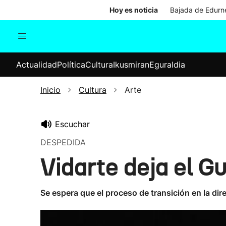
Hoy es noticia
Bajada de Edurne
Actualidad
Política
Cul
Actualidad
Política
Cultura
Ikusmiran
Eguraldia
Sociedad
Elecciones
Economía
Inicio
Cultura
Arte
Internacional
Escuchar
DESPEDIDA
Vidarte deja el 
Se espera que el proceso de transición en la dir